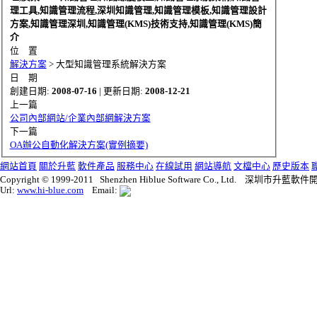
理工具,知識管理流程,深圳知識管理,知識管理模板,知識管理設計
方案,知識管理深圳,知識管理(KMS)技術支持,知識管理(KMS)簡
介
位 置
解決方案
>
大型知識管理系統解決方案
日 期
創建日期:
2008-07-16
| 更新日期:
2008-12-21
上一篇
公司內部網站/企業內部網解決方案
下一篇
OA辦公自動化解決方案(實例摘要)
網站首頁
關於升藍
軟件產品
服務中心
在線試用
網站導航
文檔中心
歷史版本
Copyright © 1999-2011 Shenzhen Hiblue Software Co., Ltd. 深圳市
Url:
www.hi-blue.com
Email: