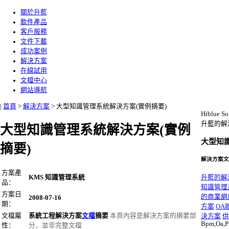
關於升藍
軟件產品
客戶服務
文件下載
成功案例
解決方案
在線試用
文檔中心
網站導航
|
首頁
>
解決方案
>
大型知識管理系統解決方案(實例摘要)
Hiblue So
升藍的解
大型知識管理系統解決方案(實例
大型知
摘要)
解決方案文
方案產
KMS 知識管理系統
升藍的解
品：
知識管理
方案日
的商業網
2008-07-16
期：
方案
OA
文檔屬
系統工程解決方案
文檔
摘要
本頁內容是解決方案的摘要部
決方案
供
Bpm,Oa,P
性：
分，並非完整文檔