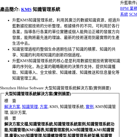
升藍軟件
BPM 
產品簡介:
KMS
知識管理系統
系統
SC
升藍KMS知識管理系統，利用其廣泛的數據知識資源，經過升
藍數據挖掘技術的分析整理，根據條件的不同，可利用於各行
各業，指導各行各業的單位實體或個人能夠沿正確的發展方向
發展，能夠將最先進的理論、最新的技術運用到最實際的生產
生活中去。
知識管理過程的整個生命週期包括了知識的積累、知識的共
享、知識的利用和知識的創新四個過程。
升藍KMS知識管理系統的核心是是利用數據挖掘技術實現知識
庫的序列化，為企業的戰略戰術的決策作支持，提供知識獲
取、知識導入、全文檢索、知識維護、知識推送和信息量化等
知識管理工具。
Shenzhen Hiblue Software
大型知識管理系統解決方案(實例摘要)
大型知識管理系統解決方案(實例摘要)
標 簽
解決方案
,
知識管理
,
方案
, KMS, 知識管理系統,
實例
, KMS知識管
理, 設計方案,
摘 要
解決方案文檔,知識管理系統,知識管理系統案例,知識管理系統功
能,知識管理(KMS)圖表,知識管理案例,KM知識管理,KMS知識管
理,廣東KMS知識管理,知識螺旋模型,知識管理系統架構,知識管