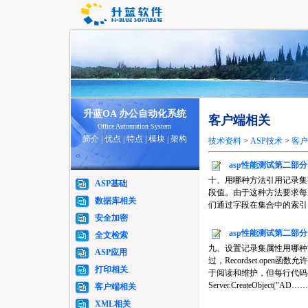
升蓝OA 办公自动化系统
客户端相关
Office Automation System
简介
|
优点
|
特点
|
模块
|
架构
技术资料
>
ASP技术
>
客户
asp性能测试第二部
十、用哪种方法引用记录集
ASP基础
段值。由于这种方法要求每
数据库相关
们通过字段在集合中的索引引用它的值（A
安全加密
asp性能测试第二部
全文检索
九、设置记录集属性用哪种方
ASP应用
过，Recordset.op
打印相关
于阅读和维护，但每行代码都会增
Server.CreateObject("AD……
客户端相关
XML相关