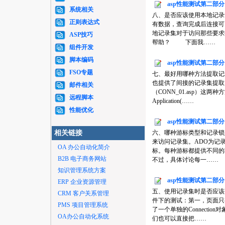
asp性能测试第二部
系统相关
八、是否应该使用本地记
正则表达式
有数据，查询完成后连接可
地记录集对于访问那些要求
ASP技巧
帮助？ 下面我……
组件开发
脚本编码
asp性能测试第二部
FSO专题
七、最好用哪种方法提取记录
也提供了间接的记录集提取方法。
邮件相关
（CONN_01.asp）这两种方法： Set
远程脚本
Application(……
性能优化
asp性能测试第二部
相关链接
六、哪种游标类型和记录
来访问记录集。ADO为记
OA 办公自动化简介
标。每种游标都提供不同的
B2B 电子商务网站
不过，具体讨论每一……
知识管理系统方案
asp性能测试第二部
ERP 企业资源管理
五、使用记录集时是否应
CRM 客户关系管理
件下的测试：第一，页面
PMS 项目管理系统
了一个单独的Connection对象
OA办公自动化系统
们也可以直接把……