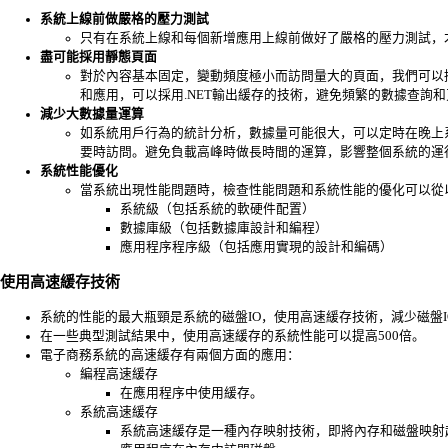
系統上線前做嚴格的壓力測試
只有在系統上線和每個新增應用上線前做好了嚴格的壓力測試，
盡可能採用靜態頁面
對於內容基本固定，變動頻度極小而訪問量大的頁面，我們可以
和應用，可以採用.NET輸出緩存的技術，避免頻繁的數據查詢
減少大數據量運算
如系統用戶行為的統計分析，數據量可能很大，可以定時在晚上
要時訪問。避免負載高峰時做長時間的運算，影響整個系統的運
系統性能優化
當系統出現性能問題時，檢查性能問題和系統性能的優化可以從
系統級（包括系統的軟硬件配置）
數據庫級（包括數據庫設計和編程）
應用程序程序級（包括應用實現的設計和編碼）
使用高速緩存技術
系統的性能的最大瓶頸是系統的磁盤IO，使用高速緩存技術，減少磁盤
在一些典型測試結果中，使用高速緩存的系統性能可以提高500倍。
電子商務系統的高速緩存有兩個方面的應用：
編程高速緩存
在應用程序中使用緩存。
系統高速緩存
系統高速緩存是一種內存映射技術，即將內存和磁盤映射