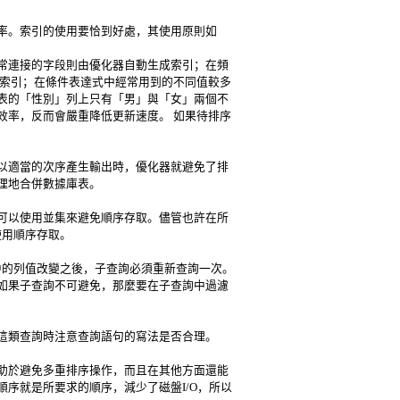
率。索引的使用要恰到好處，其使用原則如
常連接的字段則由優化器自動生成索引；在頻
列上建立索引；在條件表達式中經常用到的不同值較多
表的「性別」列上只有「男」與「女」兩個不
效率，反而會嚴重降低更新速度。 如果待排序
以適當的次序產生輸出時，優化器就避免了排
理地合併數據庫表。
可以使用並集來避免順序存取。儘管也許在所
使用順序存取。
詢中的列值改變之後，子查詢必須重新查詢一次。
如果子查詢不可避免，那麼要在子查詢中過濾
。做這類查詢時注意查詢語句的寫法是否合理。
助於避免多重排序操作，而且在其他方面還能
序就是所要求的順序，減少了磁盤I/O，所以