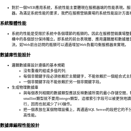
對於一個WEB應用系統，系統性能主要體現在服務器端的性能表現。服
器。為滿足系統性能的要求，我們在服務營銷廣場的系統性能設計方面
系統整體性能
系統的性能是受限於系統中各個環節的瓶頸的。因此在服務營銷廣場整
構中的各個部分保持獨立。即系統的前台表現層、應用邏輯層和數據層
決。如Web前台訪問的瓶頸可以通過增加Web負載均衡服務器來實現。
數據庫性能設計
邏輯數據庫設計遵循的基本規範
沒有重複的組或多值的列;
每個非關鍵字段必須依賴於主關鍵字，不能依賴於一個組合式主
一個非關鍵字段不能依賴於另一個非關鍵字段。
生成物理數據庫
與每個表列相關的數據類型應該反映數據所需的最小存儲空間，
smallint類型就不要用integer類型，這樣索引字段可以被
行，因而也就減少了I/O操作。
把一個表放在某個物理設備上，再通過SQL Server的段把它
高性能。
數據庫編程性能設計