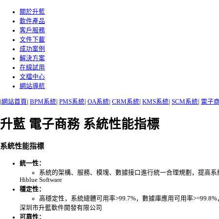
關於升藍
軟件產品
客戶服務
文件下載
成功案例
解決方案
在線試用
文檔中心
網站導航
|
網站首頁
|
BPM系統
|
PMS系統
|
OA系統
|
CRM系統
|
KMS系統
|
SCM系統
|
電子
升藍 電子商務 系統性能指標
系統性能指標
統一性：
系統的架構、服務、模塊、數據接口進行統一合理規劃，提高系
Hiblue Software
穩定性：
高穩定性，系統總體可用率>99.7%，數據庫應用可用率>=99.8%，
深圳市升藍軟件開發有限公司
可靠性：