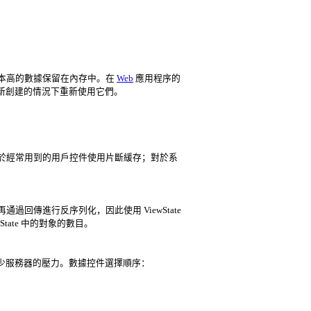
本高的數據保留在內存中。在
Web
應用程序的
重新創建的情況下重新使用它們。
於經常用到的用戶控件使用片斷緩存；對於系
。
然後再通過回傳進行反序列化，因此使用 ViewState
tate 中的對象的數目。
減少服務器的壓力。數據控件選擇順序：