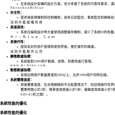
在系統設計架構的設計方面，充分考慮了系統的可靠性要求，滿
S h e n z h e n H i b l u e
安全性：
提供強管理機制和控制機制，具有日誌監控、事故監控和網絡安
深 圳 升 藍 版 權 所 有
高速高效：
系統在編程設計時大量使用調整緩存機制，減少了系統IO的負
Ｈ ｉ － Ｂ ｌ ｕ ｅ ． Ｃ ｏ ｍ
易操作性：
提供友好的用戶管理和使用界面，便於操作的維護。
深 圳 升 藍 軟 件 公 司
靜態數據指標：
系統能對2000用戶數據、狀態、和應用進行管理。
w w w . h i - b l u e . c o m
動態數據指標：
並發訪問用戶數量應達到200以上，允許1000用戶同時在線。
系統響應速度：
頁面響應速度，在合理網絡和平台配置情況下，則訪問操作性界
響應時間小於2秒，簡單查詢頁面小於3秒，複雜查詢頁面小於5
0.05~0.1秒之間）。
系統性能的優化
系統性能的優化