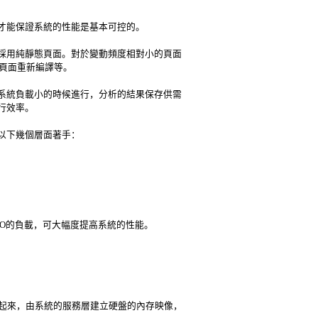
才能保證系統的性能是基本可控的。
採用純靜態頁面。對於變動頻度相對小的頁面
和頁面重新編譯等。
系統負載小的時候進行，分析的結果保存供需
行效率。
以下幾個層面著手：
IO的負載，可大幅度提高系統的性能。
起來，由系統的服務層建立硬盤的內存映像，