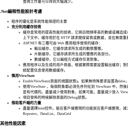
查詢工作量可以得到大幅減少。
.Net編程性能設計考慮
程序的優化是系統性能保證的主要
充分利用緩存技術
緩存是常用的提高性能的技術，它將訪問頻率高的數據或構造成
上下文中，緩存用於在 HTTP 請求間保留頁或數據，並在無需
ASP.NET 有三種可由 Web 應用程序使用的緩存：
輸出緩存，它緩存請求所生成的動態響應。
片斷緩存，它緩存請求所生成的響應的各部分。
數據緩存，它以編程方式緩存任意對象。
應用程序以及生成的用戶頁面，根據實際需要設置輸出緩存；對
統配置信息使用數據緩存。
慎用ViewState
EnableViewState(頁面的視圖狀態)。如果無特殊要求設置為false
使用ViewState ，每個對象都必須先序列化到 ViewState 中，
是有代價的。盡量減少使用對象，如果可能，盡量減少放入 ViewS
項目發佈的時候解除頁面的Debug狀態。
借助客戶端的力量
盡量選擇html控件。能在客戶端實現的功能就在客戶端實現，
Repeater、DataList、DataGrid
其他性能因素