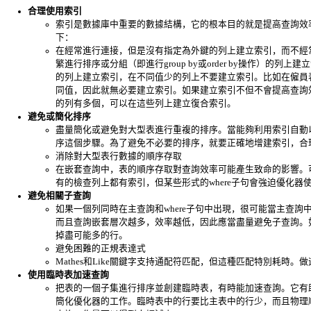
合理使用索引
索引是數據庫中重要的數據結構，它的根本目的就是提高查詢效
下：
在經常進行連接，但是沒有指定為外鍵的列上建立索引，而不經
繁進行排序或分組（即進行group by或order by操作）的
的列上建立索引，在不同值少的列上不要建立索引。比如在僱員
同值，因此就無必要建立索引。如果建立索引不但不會提高查詢
的列有多個，可以在這些列上建立復合索引。
避免或簡化排序
盡量簡化或避免對大型表進行重複的排序。當能夠利用索引自動
序這個步驟。為了避免不必要的排序，就要正確地增建索引，合
消除對大型表行數據的順序存取
在嵌套查詢中，表的順序存取對查詢效率可能產生致命的影響。
有的檢查列上都有索引，但某些形式的where子句會強迫優化器
避免相關子查詢
如果一個列同時在主查詢和where子句中出現，很可能當主查
而且查詢嵌套層次越多，效率越低，因此應當盡量避免子查詢。
掉盡可能多的行。
避免困難的正規表達式
Mathes和Like關鍵字支持通配符匹配，但這種匹配特別耗時
使用臨時表加速查詢
把表的一個子集進行排序並創建臨時表，有時能加速查詢。它有
簡化優化器的工作。臨時表中的行要比主表中的行少，而且物理順