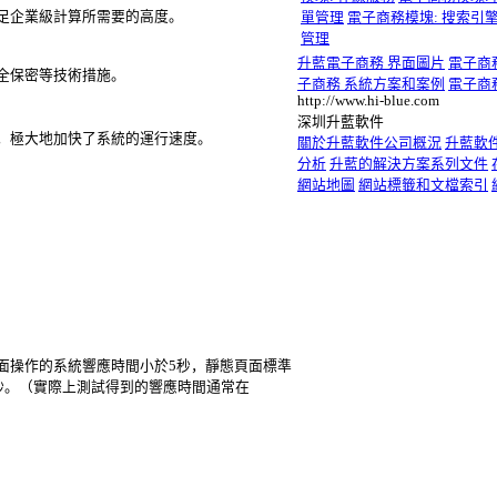
足企業級計算所需要的高度。
單管理
電子商務模塊: 搜索引
管理
升藍電子商務 界面圖片
電子商
全保密等技術措施。
子商務 系統方案和案例
電子商
http://www.hi-blue.com
深圳升藍軟件
載，極大地加快了系統的運行速度。
關於升藍軟件公司概況
升藍軟
分析
升藍的解決方案系列文件
網站地圖
網站標籤和文檔索引
面操作的系統響應時間小於5秒，靜態頁面標準
秒。（實際上測試得到的響應時間通常在