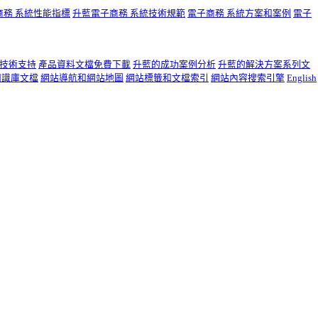
商務 系統性能指標
升藍電子商務 系統技術規範
電子商務 系統方案和案例
電子
技術支持
產品資料文檔免費下載
升藍的成功案例分析
升藍的解決方案系列文
知識庫文檔
網站導航和網站地圖
網站標籤和文檔索引
網站內容搜索引擎
English