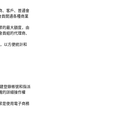
商、客戶、普通會
會員開通各種商業
幣的最大額度，由
會員組的代理商、
中，以方便統計和
創建登錄帳號和指派
塊的詳細操作權
常是使用電子商務