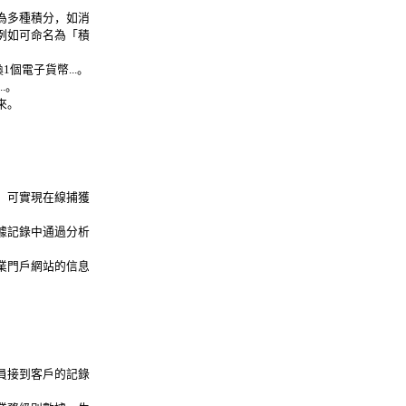
為多種積分，如消
例如可命名為「積
個電子貨幣...。
.。
來。
，可實現在線捕獲
據記錄中通過分析
業門戶網站的信息
員接到客戶的記錄