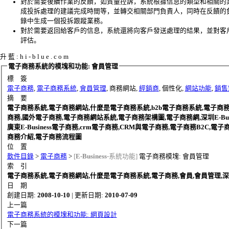
對於需要後續作業的反饋，如質量控訴，系統根據信息的類型和相關的
成投拆處理的建議完成時間等，並轉交相關部門負責人，同時在反饋的
錄中生成一個投拆跟蹤業務。
對於需要返回給客戶的信息，系統還將向客戶發送處理的結果，並對客
評估。
升 藍 : h i - b l u e . c o m
電子商務系統的模塊和功能: 會員管理
標 簽
電子商務
,
電子商務系統
,
會員管理
, 商務網站,
經銷商
, 個性化,
網站功能
,
銷售
摘 要
電子商務系統,電子商務網站,什麼是電子商務系統,b2b電子商務系統,電子商
商務,國外電子商務,電子商務網站系統,電子商務架構圖,電子商務網,深圳E-Busi
廣東E-Business電子商務,crm電子商務,CRM與電子商務,電子商務B2C,電
商務介紹,電子商務流程圖
位 置
軟件目錄
>
電子商務
>
[
E-Business
-系統功能]
電子商務模塊: 會員管理
索 引
電子商務系統,電子商務網站,什麼是電子商務系統,電子商務,會員,會員管理,深圳E-
日 期
創建日期:
2008-10-10
| 更新日期:
2010-07-09
上一篇
電子商務系統的模塊和功能: 網頁設計
下一篇