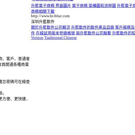
升藍電子商務 界面圖片
電子商務 架構圖和流程圖
升藍電子
商務相關下載
http://www.hi-blue.com
深圳升藍軟件
關於升藍軟件公司概況
升藍軟件的軟件產品目錄
客戶服務及
件
在線試用版本登錄帳號
與升藍軟件公司聯繫
升藍軟件的
Version
Traditional Chinese
商、客戶、普通會
會員開通各種商業
遺忘密碼可在線查
除。
更方便、更快捷、