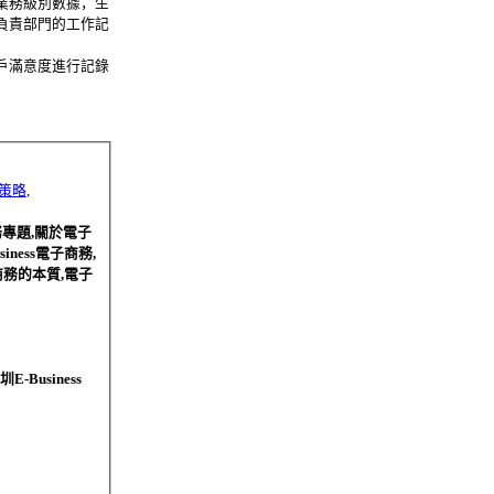
業務級別數據，生
負責部門的工作記
戶滿意度進行記錄
策略
,
務專題,關於電子
ness電子商務,
子商務的本質,電子
Business