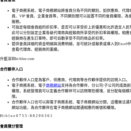
電子商務系統、電子商務網站將會員分為不同的類別，如供應商、代理
員、VIP 會員、企業會員等，不同類別間可以設置不同的會員權限，為
服務。
可指定每個會員組的折扣率、是否可以享受折上折優惠和允許透支人民
此可以分別設定企業各級代理商與經銷商所享受的折扣率與權限。相應
經銷商在產生訂單時，即可自動享受不同的商品折扣率。
提供會員詳細的資金明細與消費明細，並可統計成報表或導入到Excel
查看代理商、經銷商的業績。
升藍深圳hi-blue.com
合作夥伴入口
合作夥伴入口是為客戶、供應商、代理商等合作夥伴提供的訪問入口。
電子商務系統、電子
商務網站
支持為合作夥伴、分公司/子公司的成員
權限，系統管理員可以定義合作夥伴可以訪問哪些模塊，並分配每個模
限。
合作夥伴入口也可以與電子商務系統、電子商務網站分開，這種做法通
網站功能，為合作夥伴在電子商務網站開通相應的帳號和權限。
H i b l u e 0 7 5 5 - 8 8 2 9 0 3 6 1
會員積分管理