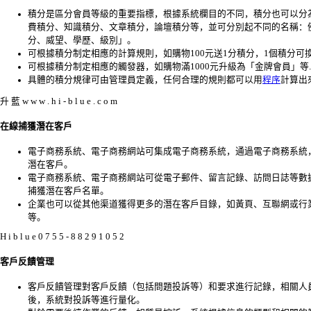
積分是區分會員等級的重要指標，根據系統欄目的不同，積分也可以分
費積分、知識積分、文章積分，論壇積分等，並可分別起不同的名稱：
分、威望、學歷、級別」。
可根據積分制定相應的計算規則，如購物100元送1分積分，1個積分可換1
可根據積分制定相應的觸發器，如購物滿1000元升級為「金牌會員」等..
具體的積分規律可由管理員定義，任何合理的規則都可以用
程序
計算出
升 藍 w w w . h i - b l u e . c o m
在線捕獲潛在客戶
電子商務系統、電子商務網站可集成電子商務系統，通過電子商務系統
潛在客戶。
電子商務系統、電子商務網站可從電子郵件、留言記錄、訪問日誌等數
捕獲潛在客戶名單。
企業也可以從其他渠道獲得更多的潛在客戶目錄，如黃頁、互聯網或行
等。
H i b l u e 0 7 5 5 - 8 8 2 9 1 0 5 2
客戶反饋管理
客戶反饋管理對客戶反饋（包括問題投訴等）和要求進行記錄，相關人
後，系統對投訴等進行量化。