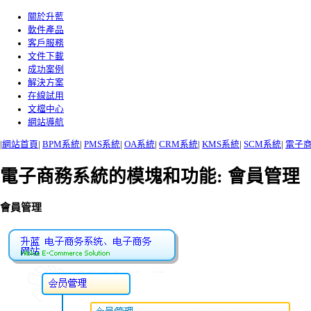
關於升藍
軟件產品
客戶服務
文件下載
成功案例
解決方案
在線試用
文檔中心
網站導航
|
網站首頁
|
BPM系統
|
PMS系統
|
OA系統
|
CRM系統
|
KMS系統
|
SCM系統
|
電子
電子商務系統的模塊和功能: 會員管理
會員管理