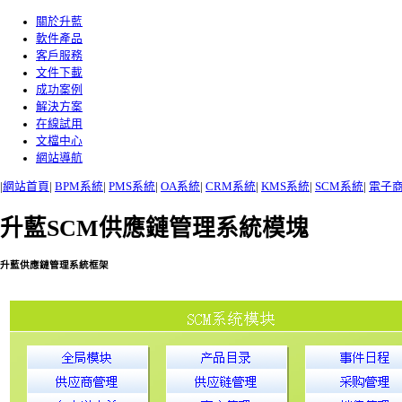
關於升藍
軟件產品
客戶服務
文件下載
成功案例
解決方案
在線試用
文檔中心
網站導航
|
網站首頁
|
BPM系統
|
PMS系統
|
OA系統
|
CRM系統
|
KMS系統
|
SCM系統
|
電子
升藍SCM供應鏈管理系統模塊
升藍供應鏈管理系統框架