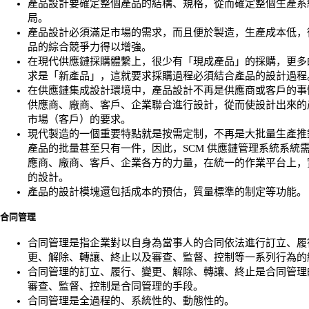
產品設計要確定整個產品的結構、規格，從而確定整個生產系
局。
產品設計必須滿足市場的需求，而且便於製造，生產成本低，
品的綜合競爭力得以增強。
在現代供應鏈採購體繫上，很少有「現成產品」的採購，更多
求是「新產品」，這就要求採購過程必須結合產品的設計過程
在供應鏈集成設計環境中，產品設計不再是供應商或客戶的事
供應商、廠商、客戶、企業聯合進行設計，從而使設計出來的
市場（客戶）的要求。
現代製造的一個重要特點就是按需定制，不再是大批量生產推
產品的批量甚至只有一件，因此，SCM 供應鏈管理系統系統
應商、廠商、客戶、企業各方的力量，在統一的作業平台上，
的設計。
產品的設計模塊還包括成本的預估，質量標準的制定等功能。
合同管理
合同管理是指企業對以自身為當事人的合同依法進行訂立、履
更、解除、轉讓、終止以及審查、監督、控制等一系列行為的
合同管理的訂立、履行、變更、解除、轉讓、終止是合同管理
審查、監督、控制是合同管理的手段。
合同管理是全過程的、系統性的、動態性的。