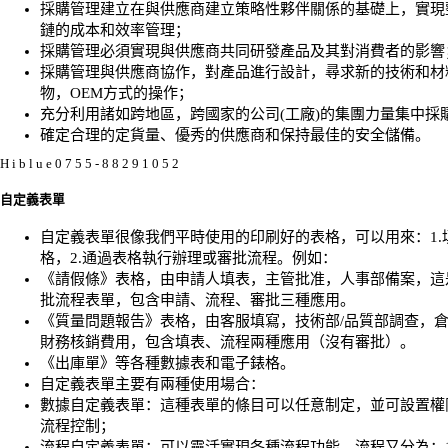
採購管理建立在與供應商建立策略性夥伴關係的基礎上，實現
鏈的成本和效率管理；
採購管理必須實現與供應商共同研發產品及其對消費者的影響
採購管理與供應商協作，對產品進行設計，尋求新的技術和材
物，OEM方式的操作；
充分利用諸如跨地區，跨國家的公司(工廠)的集團力量集中採
確定合理的定貨量、優秀的供應商和保持最佳的安全儲備。
H i b l u e 0 7 5 5 - 8 8 2 9 1 0 5 2
自定義表單
自定義表單很像我們平時使用的印刷好的表格，可以用來：1.
格，2.通過表格執行辦理或審批流程。例如：
《請假條》表格，由申請人填表，主管批准，人事部備案，這
批流程表單，包含申請、流程、審批三種應用。
《質量問題報告》表格，由客服填寫，技術部/品質部調查，
財務核銷費用，包含填表、流程兩種應用（沒有審批）。
《出庫單》等各種數據表和電子錶格。
自定義表單主要有兩種使用場合：
數據自定義表單：這種表單的條目可以任意制定，並可設置權
流程控制；
流程自定義表單：可以靈活實現各種流程功能，流程又分為：1