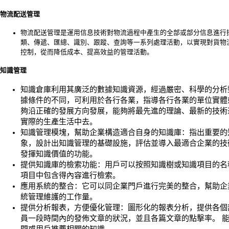
物流配送管理
物流配送管理是運用信息技術對物流過程中產生的全部或部分信息進行
類、傳遞、匯總、識別、跟蹤、查詢等一系列處理活動，以實現對貨物
控制，從而降低成本、提高效益的管理活動。
知識管理
知識倉庫利用其廣泛的數據知識資源，經過嚴密、科學的分析
據條件的不同，可利用於各行各業，指導各行各業的單位實體
夠沿正確的發展方向發展，能夠將最先進的理論、最新的技術
實際的生產生活中去。
知識管理模塊，幫助企業構造適合自身的知識庫：指出重要的
象，設計出知識管理的基礎設施，評估並導入最適合企業的技
發揮知識價值的功能。
提供知識庫的檢索功能：用戶可以按照知識樹或知識項目的名
項目中包含得內容進行檢索。
應用系統的整合：它可以同企業門戶進行完美的整合，幫助企
統管理維護的工作量。
提供分析報表，方便優化管理：圖形化的報表分析，提供各個
員一段時間內的發佈文章的狀況，並且各篇文章的點擊率。 
門或用戶推薦相關的知識