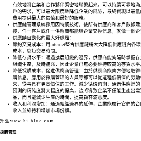
有效地將企業和合作夥伴緊密地聯繫起來，可以持續可靠地滿
戶的需求，可以最大限度地降低企業的風險，最終實現以最低
費用提供最大的價值和最好的服務。
供應鏈管理系統採用因特網技術，使所有供應商和客戶數據建
接，任一客戶或任一供應商都能與企業交換信息，就像一個企
供應鏈自動化的最大好處是：
節約交易成本：用internet整合供應鏈將大大降低供應鏈內各
成本，縮短交易時間。
降低存貨水平：通過擴展組織的邊界，供應商能夠隨時掌握存
組織生產，及時補充，因此企業已無必要維持較高的存貨水平
降低採購成本，促進供應商管理：由於供應商能夠方便地取得
購信息，應用於採購管理的人員等都可以從這種低價值的勞動
來，從事具有更高價值的工作。減少循環週期：通過供應鏈的
預測的精確度將大幅度的提高，這將導致企業不僅能生產出需
品，而且能減少生產的時間，提高顧客滿意度。
收入和利潤增加：通過組織邊界的延伸，企業能履行它們的合
收入並維持和增加市場份額。
升 藍 w w w . h i - b l u e . c o m
採購管理