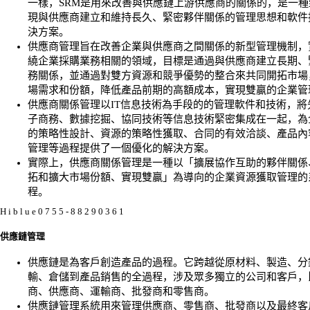
一樣，SRM是用來改善與供應鏈上游供應商的關係的，是一種
現與供應商建立和維持長久、緊密夥伴關係的管理思想和軟件
決方案。
供應商管理旨在改善企業與供應商之間關係的新型管理機制，
繞企業採購業務相關的領域，目標是通過與供應商建立長期、
務關係，並通過對雙方資源和競爭優勢的整合來共同開拓市場
場需求和份額，降低產品前期的高額成本，實現雙贏的企業管
供應商關係管理以IT信息技術為手段的的管理軟件和技術，將
子商務、數據挖掘、協同技術等信息技術緊密集成在一起，為
的策略性設計、資源的策略性獲取、合同的有效洽談、產品內
管理等過程提供了一個優化的解決方案。
實際上，供應商關係管理是一種以「擴展協作互助的夥伴關係
拓和擴大市場份額、實現雙贏」為導向的企業資源獲取管理的
程。
H i b l u e 0 7 5 5 - 8 8 2 9 0 3 6 1
供應鏈管理
供應鏈是為客戶創造產品的過程。它跨越從原材料、製造、分
輸、倉儲到產品銷售的全過程，涉及眾多獨立的公司和客戶，
商、供應商、運輸商、批發商和零售商。
供應鏈管理系統用來管理供應商、零售商、批發商以及最終客