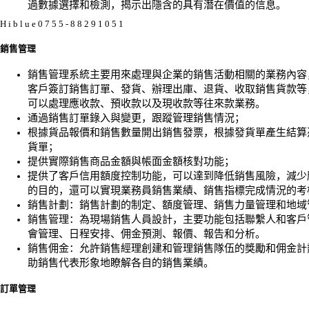
過數據選擇和檢測，揭示出隱含的具有潛在價值的信息。
H i b l u e 0 7 5 5 - 8 8 2 9 1 0 5 1
銷售管理
銷售管理系統主要用來處理與企業的銷售活動相關的業務內容
客戶簽訂銷售訂單、發貨、辦理出庫、退貨、收取銷售貨款等
可以處理應收款、預收款以及現收款等往來款業務。
通過銷售訂單錄入與變更，跟蹤管理銷售情況；
根據貨品報價和銷售數量開出銷售發票，根據發貨單產生結算
貨單；
提供實際銷售商品金額與帳面金額核對功能；
提供了客戶信用額度控制功能，可以達到降低銷售風險，減少
的目的，還可以實現業務員銷售業績、銷售指標完成情況的考
銷售計劃：銷售計劃的制定、額度管理、銷售力量管理和地域
銷售管理：為現場銷售人員設計，主要功能包括聯繫人和客戶
會管理、日程安排、佣金預測、報價、報告和分析。
銷售佣金：允許銷售經理創建和管理銷售隊伍的獎勵和佣金計
助銷售代表形象地瞭解各自的銷售業績。
訂單管理