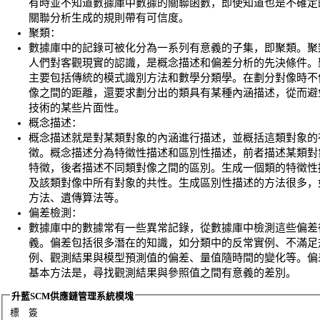
有時並不知道數據庫中數據的關聯函數，即使知道也是不確定
關聯分析生成的規則帶有可信度。
聚類：
數據庫中的記錄可被化分為一系列有意義的子集，即聚類。聚
人們對客觀現實的認識，是概念描述和偏差分析的先決條件。
主要包括傳統的模式識別方法和數學分類學。在劃分對像時不
像之間的距離，還要求劃分出的類具有某種內涵描述，從而避
技術的某些片面性。
概念描述：
概念描述就是對某類對象的內涵進行描述，並概括這類對象的
徵。概念描述分為特徵性描述和區別性描述，前者描述某類對
特徵，後者描述不同類對像之間的區別。生成一個類的特徵性
及該類對像中所有對象的共性。生成區別性描述的方法很多，
方法、遺傳算法等。
偏差檢測：
數據庫中的數據常有一些異常記錄，從數據庫中檢測這些偏差
義。偏差包括很多潛在的知識，如分類中的反常實例、不滿足
例、觀測結果與模型預測值的偏差、量值隨時間的變化等。偏
基本方法是，尋找觀測結果與參照值之間有意義的差別。
升藍SCM供應鏈管理系統模塊
標 簽