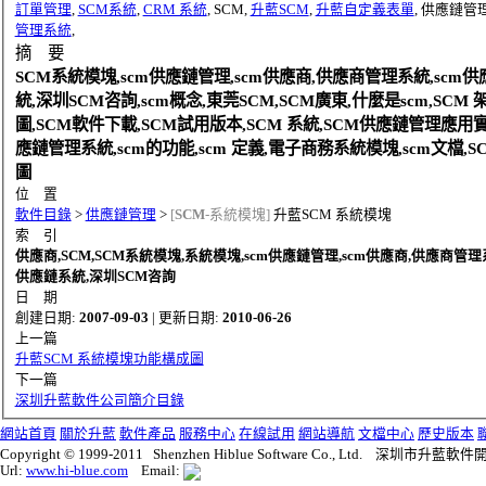
訂單管理
,
SCM系統
,
CRM 系統
, SCM,
升藍SCM
,
升藍自定義表單
, 供應鏈管
管理系統
,
摘 要
SCM系統模塊,scm供應鏈管理,scm供應商,供應商管理系統,scm
統,深圳SCM咨詢,scm概念,東莞SCM,SCM廣東,什麼是scm,SCM 
圖,SCM軟件下載,SCM試用版本,SCM 系統,SCM供應鏈管理應用
應鏈管理系統,scm的功能,scm 定義,電子商務系統模塊,scm文檔,S
圖
位 置
軟件目錄
>
供應鏈管理
>
[
SCM
-系統模塊]
升藍SCM 系統模塊
索 引
供應商,SCM,SCM系統模塊,系統模塊,scm供應鏈管理,scm供應商,供應商管理系
供應鏈系統,深圳SCM咨詢
日 期
創建日期:
2007-09-03
| 更新日期:
2010-06-26
上一篇
升藍SCM 系統模塊功能構成圖
下一篇
深圳升藍軟件公司簡介目錄
網站首頁
關於升藍
軟件產品
服務中心
在線試用
網站導航
文檔中心
歷史版本
Copyright © 1999-2011 Shenzhen Hiblue Software Co., Ltd. 深圳市
Url:
www.hi-blue.com
Email: