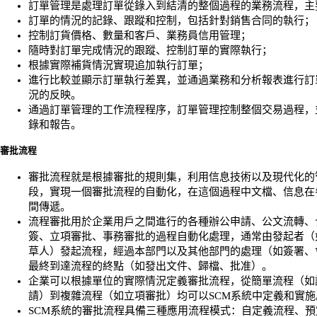
訂單管理是處理訂單從錄入到結清的整個過程的業務流程，主
訂單的情況的記錄、跟蹤和控制，包括針對銷售合同的執行；
控制訂貨價格、數量和客戶、業務員信用管理；
隨時對訂單完成情況的跟蹤、控制訂單的實際執行；
根據實際補貨情況實現追加執行訂單；
進行比較並顯示訂單執行差異，並通過業務和分析報表進行訂
況的反映。
通過訂單管理的工作流程程序，訂單管理控制整個交易過程，
錄和報告。
審批流程
審批流程就是根據審批的規則集，利用信息技術以及現代化的
段，實現一個審批流程的自動化，在這個過程中文檔、信息在
間傳遞。
流程審批用於企業用戶之間進行的各種辦公申請、公文流轉、
簽、立項審批、事務審批的過程自動化處理，通常由發起者（
草人）發起流程，經過本部門以及其他部門的處理（如簽署、
最終到達流程的終點（如發出文件、歸檔、批准）。
企業可以根據單位的實際情況定義審批流程，從簡單流程（如
請）到複雜流程（如立項審批）均可以SCM系統中定義和實施
SCM系統的審批流程具備三種應用流程模式：自定義流程、預