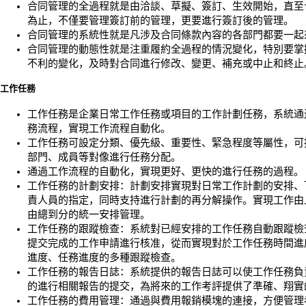
合同管理的全過程就是由洽談、草擬、簽訂、生效開始，直至
為止，不僅要管理簽訂前的管理，更要進行簽訂後的管理。
合同管理的系統性就是凡涉及合同條款內容的各部門都要一起
合同管理的動態性就是注重履約全過程的情況變化，特別要掌
不利的變化，及時對合同進行修改、變更、補充或中止和終止
工作任務
工作任務是企業日常工作任務或項目的工作計劃任務，系統通
務流程，實現工作流程自動化。
工作任務可設定分類、優先級、重要性、緊急程度等屬性，可
部門、成員等對像進行任務分配。
通過工作流程的自動化，實現更好、更快的進行任務的過程。
工作任務的計劃安排：計劃安排實現對日常工作計劃的安排、
責人員的指定，同時支持進行計劃的再分解操作。實現工作由
由總到分的統一安排管理。
工作任務的跟蹤檢查：系統對已經安排的工作任務自動跟蹤檢
提交完成的工作申請進行核准，從而實現對於工作任務時間進
進度、任務進度的多種跟蹤檢查。
工作任務的報告日誌：系統提供的報告日誌可以使工作任務負
的進行相關報告的提交，為將來的工作考評提供了準確、翔實
工作任務的費用管理：通過與費用報銷模塊的連接，方便管理