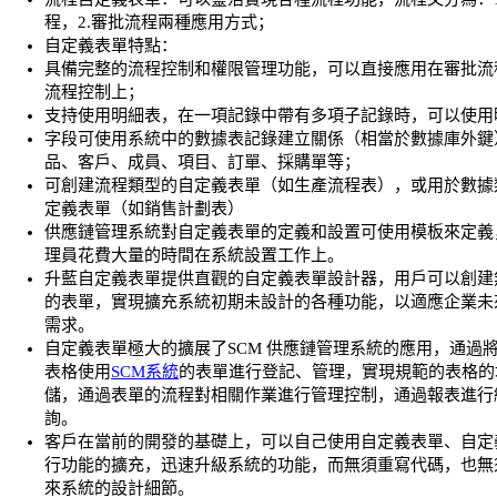
程，2.審批流程兩種應用方式；
自定義表單特點：
具備完整的流程控制和權限管理功能，可以直接應用在審批流
流程控制上；
支持使用明細表，在一項記錄中帶有多項子記錄時，可以使用
字段可使用系統中的數據表記錄建立關係（相當於數據庫外鍵
品、客戶、成員、項目、訂單、採購單等；
可創建流程類型的自定義表單（如生產流程表），或用於數據
定義表單（如銷售計劃表）
供應鏈管理系統對自定義表單的定義和設置可使用模板來定義
理員花費大量的時間在系統設置工作上。
升藍自定義表單提供直觀的自定義表單設計器，用戶可以創建
的表單，實現擴充系統初期未設計的各種功能，以適應企業未
需求。
自定義表單極大的擴展了SCM 供應鏈管理系統的應用，通過
表格使用
SCM系統
的表單進行登記、管理，實現規範的表格的
儲，通過表單的流程對相關作業進行管理控制，通過報表進行
詢。
客戶在當前的開發的基礎上，可以自己使用自定義表單、自定
行功能的擴充，迅速升級系統的功能，而無須重寫代碼，也無
來系統的設計細節。