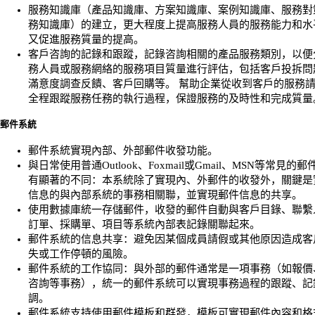
服務知識庫（產品知識庫、方案知識庫、案例知識庫、服務對
務知識庫）的建立，更大程度上提高服務人員的服務能力和水
又促進服務質量的提高。
客戶咨詢的記錄和跟蹤，記錄咨詢相關的產品服務類別，以便
務人員或服務網絡的服務項目質量進行評估，包括客戶投拆問
滿意度調查反饋、客戶回購等。 幫助企業從收到客戶的服務
全程跟蹤服務任務的執行過程，保證服務的及時性和完成質量
郵件系統
郵件系統實現內部、外部郵件收發功能。
與日常使用普通Outlook、Foxmail或Gmail、MSN等常見的
有顯著的不同：本系統除了實現內、外郵件的收發外，關鍵是
信息的與內部系統的事務相關聯，並實現郵件信息的共享。
使用數據庫統一存儲郵件，收發的郵件自動與客戶目錄、聯繫
訂單、採購單、項目等系統內部表記錄關聯起來。
郵件系統的信息共享：避免因某個成員請假或其他原因造成客
失或工作停頓的風險。
郵件系統的工作協同：與外部的郵件通常是一項事務（如報價
咨詢等事務），統一的郵件系統可以實現事務過程的跟蹤、記
調。
郵件系統支持使用郵件模板和群發，模板可實現郵件內容和格