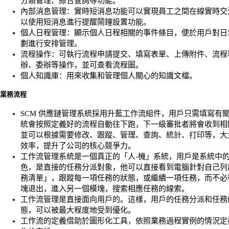
分類管理、綜合查詢等功能。
內部消息管理：實時短消息功能可以實現員工之間在線實時交
以使用短消息進行提醒鬧鐘設置功能。
個人日程管理：顯示個人日程相關的事件條目，便於用戶對日
劃進行安排管理。
流程操作：可執行流程申請提交、填寫表單、上傳附件、流程
辦、委辦等操作，並可查看流程圖。
個人知識庫：用來收集和管理個人關心的知識文檔。
業務流程
SCM 供應鏈管理系統採用升藍工作流組件，用戶只需填寫有
統會按照定義好的流程自動往下跑，下一級審批者將會收到相
並可以根據需要修改、跟蹤、管理、查詢、統計、打印等，大
效率，提升了公司的核心競爭力。
工作流管理系統是一個真正的「人-機」系統，用戶是系統中
色，是直接的任務分派對象，他可以直接看到電腦針對自己列
務清單」，跟蹤每一項任務的狀態，或繼續一項任務，而不必
塊退出，進入另一個模塊，搜索相應任務的線索。
工作流管理是直接面向用戶的。這樣，用戶的任務分派和任務
態，可以被最大程度地受到優化。
工作流的定義借助於圖形化工具，依照業務過程實例的情況定