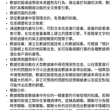
數據挖掘通過預測未來趨勢及行為，做出基於知識的決策，數
用於具備相關度功能的全文檢索引擎。
數據挖掘的目標：
是從數據庫中發現隱含的、有意義的知識。
信息摘要和全文檢索：
通過數據向量化分析，可對文本信息進行度量，度量的結果通
索引擎，在信息度量基礎上建立的搜索引擎，不是簡單文字的
是經過優化的與主題相關度的搜索引擎。
數據採集：建立在數據挖掘技術上的數據採集，可根據「預計
互聯網上有目的地採集信息，如可採集相關行業的各種數據資
潛在客戶資料庫等。
自動預測趨勢和行為：
數據挖掘自動在大型數據庫中尋找預測性信息，以往需要進行
分析的問題如今可以迅速直接由數據本身得出結論。一個典型
市場預測問題，數據挖掘使用過去有關促銷的數據來尋找未來
報最大的用戶，其它可預測的問題包括預報破產以及認定對指
可能作出反應的群體。
關聯分析：
數據關聯是數據庫中存在的一類重要的可被發現的知識。若兩
變量的取值之間存在某種規律性，就稱為關聯。關聯可分為簡
時序關聯、因果關聯。關聯分析的目的是找出數據庫中隱藏的