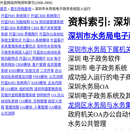
升蓝网站存档资料索引(2008-2009)
首页
»
索引存档查询
»
深圳市水务局电子政务系统投入运行
升蓝PMS 系统简介
升蓝CRM 系统简介
资料索引: 
升蓝PMS 功能结构
SCM 供应链管理系统
升蓝CRM 系统模块
CRM 客户关系管理
深圳市水务局电子
系统
升蓝CRM 界面图片
升蓝办公自动化
系统主要优点
升蓝OA 系统模块
升蓝客户
关系管理系统主要优点
深圳市水务局电
深圳市水务局下属机
子政务系统投入运行
升蓝办公自动化系
深圳 电子政务软件
统功能特点
升蓝OA 界面图片
B2B 电子
商务网站
CRM模块: 客户管理
会员管理
深圳市 电子政务系统
系统
KMS模块: 信息交流
二次开发
办公
成功投入运行的电子
自动化系统常见问题
PMS模块: 公文流转
升蓝KMS 系统简介
KMS模块: 企业内部
深圳水务局OA
网
OA模块: 组织机构
深圳市国家税务局
深圳电子政务系统及
实施升蓝档案管理系统
协同软件
OA 办公
自动化系统
OA模块: 文档管理
自定义流
龙岗区水务局与水务
程
管理流程
OA模块: 人事管理
OA模块:
政府机关OA办公自动
公文流转
水务公共管理