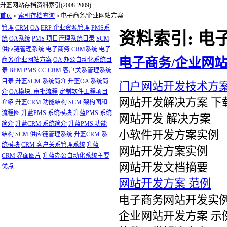
升蓝网站存档资料索引(2008-2009)
首页
»
索引存档查询
»
电子商务/企业网站方案
管理
CRM
OA
ERP 企业资源管理
PMS系
资料索引: 电
统
OA系统
PMS 项目管理系统目录
SCM
供应链管理系统
电子商务
CRM系统
电子
电子商务/企业网
商务/企业网站方案
OA 办公自动化系统目
录
BPM
PMS
CC
CRM 客户关系管理系统
目录
升蓝SCM 系统简介
升蓝OA 系统简
门户网站开发技术方
介
OA模块: 审批流程
定制软件工程项目
网站开发解决方案 下
介绍
升蓝CRM 功能结构
SCM 架构图和
流程图
升蓝PMS 系统模块
升蓝PMS 系统
网站开发 解决方案
简介
升蓝CRM 系统简介
升蓝PMS 功能
小软件开发方案实例
结构
SCM 供应链管理系统
升蓝CRM 系
统模块
CRM 客户关系管理系统
升蓝
网站开发方案实例
CRM 界面图片
升蓝办公自动化系统主要
网站开发文档摘要
优点
网站开发方案 范例
电子商务网站开发实
企业网站开发方案 示