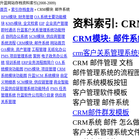
升蓝网站存档资料索引(2008-2009)
首页
»
索引存档查询
»
CRM模块: 邮件系统
BPM模块: 财务管理
OA 系统主要功能模
资料索引: C
块
KMS模块: 全文检索
EIP
企业资产管理
即时通讯
升蓝客户关系管理系统功能特
CRM模块: 邮件系
点
协同办公系统
SCM模块: 供应商管理
系统流程
CRM模块: 邮件系统
网站首页
OA模块: 资产管理
工程管理
无纸化办公
crm客户关系管理系
PMS 项目管理系统
案例
电子政务办公系
CRM 邮件管理 文档
统
培训系统
ERP业务流程图简介
OA 系
统模块功能图
PMS模块: 项目管理
CRM
邮件管理系统的流程
系统模块功能图
升蓝SCM 系统模块
自定
邮件系统模板按钮
义明细表
SCM模块: 供应链管理
商业智能
升蓝供应链管理系统功能特点
PMS 任务
客户管理软件模板
管理系统
升蓝软件公司简介目录
供应商
客户管理 邮件系统
关系管理
CRM邮件群发模板
CRM系统 邮件 怎么
客户关系管理系统文