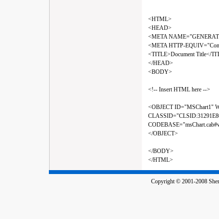
<HTML>
<HEAD>
<META NAME="GENERATOR" C
<META HTTP-EQUIV="Content-
<TITLE>Document Title</TI
</HEAD>
<BODY>
<!-- Insert HTML here -->
<OBJECT ID="MSChart1" 
CLASSID="CLSID:31291E8
CODEBASE="msChart.cab#ve
</OBJECT>
</BODY>
</HTML>
Copyright © 2001-2008 Shenz