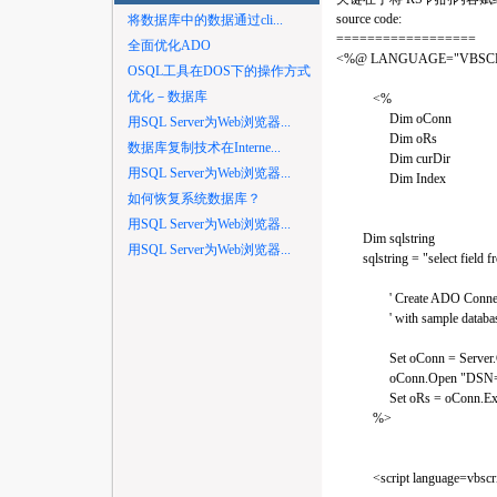
source code:
将数据库中的数据通过cli...
==================
全面优化ADO
<%@ LANGUAGE="VBSCR
OSQL工具在DOS下的操作方式
优化－数据库
<%
Dim oConn
用SQL Server为Web浏览器...
Dim oRs
数据库复制技术在Interne...
Dim curDir
用SQL Server为Web浏览器...
Dim Index
如何恢复系统数据库？
用SQL Server为Web浏览器...
Dim sqlstring
用SQL Server为Web浏览器...
sqlstring = "select field fr
' Create ADO Connectio
' with sample databa
Set oConn = Server.Cre
oConn.Open "DSN=local
Set oRs = oConn.Execut
%>
<script language=vbscri