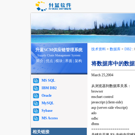
技术资料
>
数据库
>
DB2
:
升蓝SCM供应链管理系统
Supply Chain Management System
简介
|
优点
|
模块
|
界面
|
架构
将数据库中的数据通
March 25,2004
MS SQL
从浏览器到数据库关系：
IBM DB2
browser
Oracle
mschart control
javascript (client-side)
MySQL
asp (server-side vbscript)
Sybase
ado
MS Access
odbc
dbms
==================
相关链接
关键在于将 RS 内的内容赋给 client