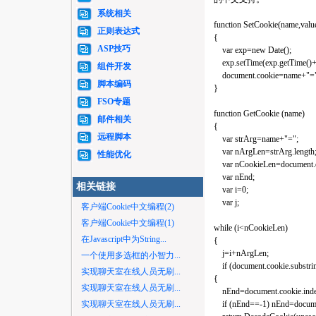
系统相关
function SetCookie(name,value
正则表达式
{
ASP技巧
var exp=new Date();
exp.setTime(exp.getTime()+
组件开发
document.cookie=name+"="+e
脚本编码
}
FSO专题
function GetCookie (name)
邮件相关
{
远程脚本
var strArg=name+"=";
var nArgLen=strArg.length
性能优化
var nCookieLen=document.co
var nEnd;
相关链接
var i=0;
var j;
客户端Cookie中文编程(2)
客户端Cookie中文编程(1)
while (i<nCookieLen)
在Javascript中为String...
{
j=i+nArgLen;
一个使用多选框的小智力...
if (document.cookie.substrin
实现聊天室在线人员无刷...
{
实现聊天室在线人员无刷...
nEnd=document.cookie.index
实现聊天室在线人员无刷...
if (nEnd==-1) nEnd=documen