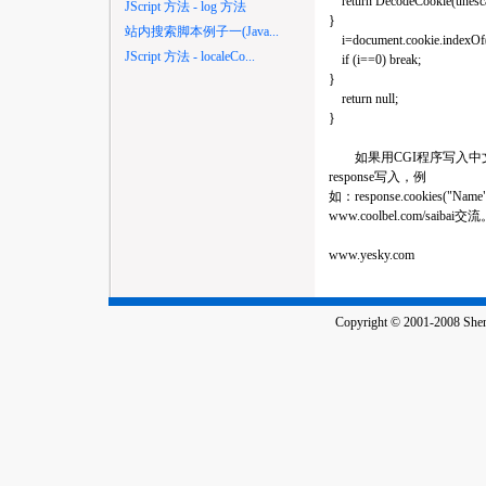
return DecodeCookie(unescap
JScript 方法 - log 方法
}
站内搜索脚本例子一(Java...
i=document.cookie.indexOf("
JScript 方法 - localeCo...
if (i==0) break;
}
return null;
}
如果用CGI程序写入中文C
response写入，例
如：response.cookies
www.coolbel.com/saibai交
www.yesky.com
Copyright © 2001-2008 Shenz