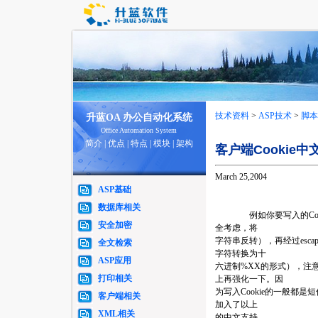
技术资料
>
ASP技术
>
脚本
升蓝OA 办公自动化系统
Office Automation System
简介
|
优点
|
特点
|
模块
|
架构
客户端Cookie中文
March 25,2004
ASP基础
数据库相关
例如你要写入的Cookie内容是"
安全加密
全考虑，将
字符串反转），再经过escape编
全文检索
字符转换为十
ASP应用
六进制%XX的形式），注
打印相关
上再强化一下。因
为写入Cookie的一般都是短
客户端相关
加入了以上
XML相关
的中文支持。