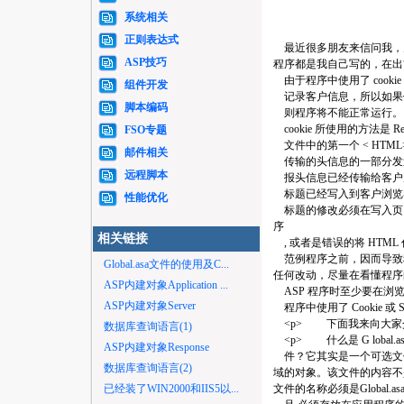
系统相关
正则表达式
最近很多朋友来信问我，
ASP技巧
程序都是我自己写的，在出“
由于程序中使用了 cookie
组件开发
记录客户信息，所以如果你在
脚本编码
则程序将不能正常运行。
cookie 所使用的方法是 Res
FSO专题
文件中的第一个 < HTML> 
邮件相关
传输的头信息的一部分发送
远程脚本
报头信息已经传输给客户后再使用 
标题已经写入到客户浏览器
性能优化
标题的修改必须在写入页
序
相关链接
, 或者是错误的将 HTML 
范例程序之前，因而导致
Global.asa文件的使用及C...
任何改动，尽量在看懂程序
ASP内建对象Application ...
ASP 程序时至少要在浏览器
ASP内建对象Server
程序中使用了 Cookie 或 
<p> 下面我来向大家介绍 G
数据库查询语言(1)
<p> 什么是 G lobal.as
ASP内建对象Response
件？它其实是一个可选文
数据库查询语言(2)
域的对象。该文件的内容不
已经装了WIN2000和IIS5以...
文件的名称必须是Global.as