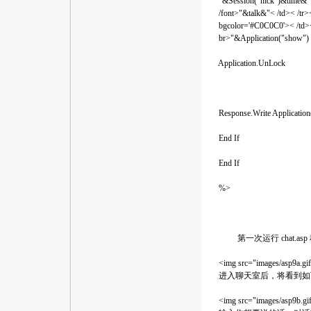
"&Session("nick")&time
/font>"&talk&"< /td>< /tr><
bgcolor='#C0C0C0'>< /td>< 
br>"&Application("show")
Application.UnLock
Response.Write Application
End If
End If
%>
第一次运行 chat.asp
<img src="images/asp9a.
进入聊天室后，将看到如下
<img src="images/asp9b.