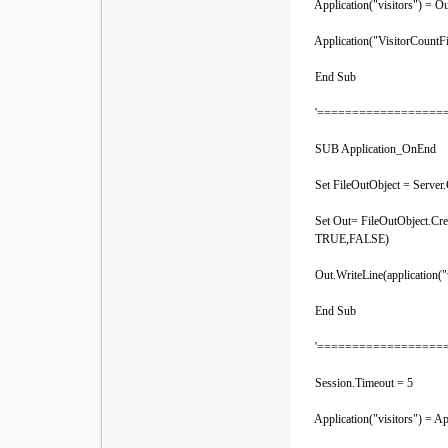
Application("visitors") = O
Application("VisitorCountFi
End Sub
'===================
SUB Application_OnEnd
Set FileOutObject = Server.C
Set Out= FileOutObject.Creat
TRUE,FALSE)
Out.WriteLine(application("v
End Sub
'====================
Session.Timeout = 5
Application("visitors") = App