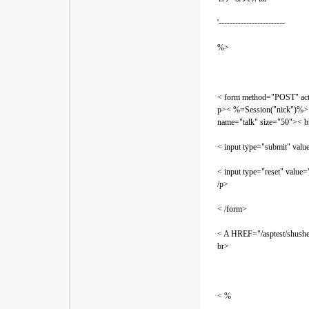
'------------------------
%>
< form method="POST" acti
p>< %=Session("nick")%> 
name="talk" size="50">< b
< input type="submit" val
< input type="reset" valu
/p>
< /form>
< A HREF="/asptest/shushe
br>
< %