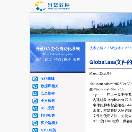
技术资料
>
ASP技术
>
AS
升蓝OA 办公自动化系统
Office Automation System
简介
|
优点
|
特点
|
模块
|
架构
Global.asa文
March 25,2004
ASP基础
<b><font color="#026BAA">
数据库相关
生</font></a></b> </p>
安全加密
<p> 在上一篇中作者给
内建对象 Application 和
全文检索
事件的脚本都必须在 Global
ASP应用
因此，本篇将给大家详细介绍 G
打印相关
文件的使用方法。为使大
ASP 的 Chat 程序，供
客户端相关
XML相关