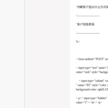
' 判断客户是以什么方式请求
'------------------------
' 客户登陆界面
'------------------------
%>
< form method="POST" acti
< input type="text" name="n
value="nick" style="backgro
< input type="submit"
" name="B1" style="color: rg
background-color: rgb(0,12
< p>< input type="hidden" 
value="1">< br>< /p>