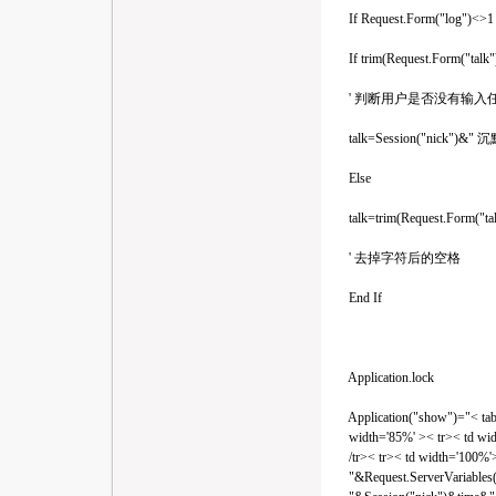
If Request.Form("log")<>1 
If trim(Request.Form("talk"
' 判断用户是否没有输入
talk=Session("nick")&
Else
talk=trim(Request.Form("tal
' 去掉字符后的空格
End If
Application.lock
Application("show")="< table 
width='85%' >< tr>< td wid
/tr>< tr>< td width='100%'
"&Request.ServerVariables