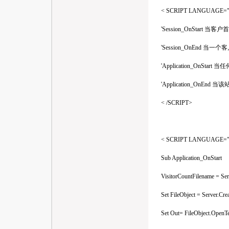
< SCRIPT LANGUAGE="VB
'Session_OnStart
'Session_OnEnd 
'Application_OnS
'Application_OnEn
< /SCRIPT>
< SCRIPT LANGUAGE="VB
Sub Application_OnStart
VisitorCountFilename = Serve
Set FileObject = Server.Crea
Set Out= FileObject.OpenTex