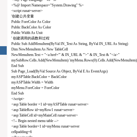
<%@ Import Namespace="System.Drawing" %>
<script runat=server>
'创建公共变量
Public ForeColor As Color
Public BackColor As Color
Public Width As Unit
' 创建调用的函数和过程
Public Sub AddMenuItem(ByVal IN_Text As String, ByVal IN_URL As String)
Dim NewMenuItem As New TableCell
NewMenuItem.Text = "<a href='" & IN_URL & "'>" & IN_Text & "</a>"
mySubRow.Cells.Add(NewMenuItem) 'myMenu.Rows(0).Cells.Add(NewMenuItem)
End Sub
Sub Page_Load(ByVal Source As Object, ByVal E As EventArgs)
myASPTable.BackColor = BackColor
myASPTable.Width = Width
myMenu.ForeColor = ForeColor
End Sub
</script>
<asp:Table border =1 id=myASPTable runat=server>
<asp:TableRow id=myRow1 runat=server>
<asp:TableCell id=myMainCell runat=server>
<!-- Begin nested menu table -->
<asp:Table border=1 id=myMenu runat=server
cellpadding=6