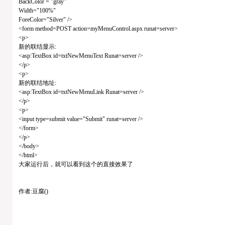
BackColor = "gray"
Width="100%"
ForeColor="Silver" />
<form method=POST action=myMenuControl.aspx runat=server>
<p>
新的联结显示:
<asp:TextBox id=txtNewMenuText Runat=server />
</p>
<p>
新的联结地址:
<asp:TextBox id=txtNewMenuLink Runat=server />
</p>
<p>
<input type=submit value="Submit" runat=server />
</form>
</p>
</body>
</html>
大家运行后，就可以看到这个的直接效果了
作者:豆腐()