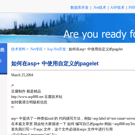
数据库开发
|
.Net技术
|
ASP技术
|
PH
技术资料
>
.Net专区
>
Asp.Net开发
: 如何在asp+ 中使用自定义的pagelet
系统
程
如何在asp+ 中使用自定义的pagelet
March 25,2004
/*
豆腐制作 都是精品
http://www.asp888.net 豆腐技术站
如转载请注明版权信息
*/
asp+ 中提供了一种类似xml 的 代码描写方法，例如<asp:label id=test runat=serve
在本篇文章里 我会给大家描述一下 如何 编写自己的pagelet 例如:<asp888:myTest
首先我们写一个aspc 文件，这个文件必须在aspx 文件中进行引用
<%@ Page Language="vb" %>