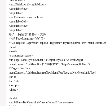
cellspacing=0>
<asp:TableRow id=mySubRow>
</asp:TableRow>
</asp:Table>
<!-- End nested menu table -->
</asp:TableCell>
</asp:TableRow>
</asp:Table>
好了，下面我们看看aspx 文件
<%@ Page Language="vb" %>
<%@ Register TagPrefix="asp888" TagName="myTestControl" src="menu_control.a
<html>
<head>
<script runat=server>
Sub Page_Load(ByVal Sender As Object, ByVal e As EventArgs)
menuControl1.AddMenuItem("豆腐技术站", "http://www.asp888.net")
If Page.IsPostBack
menuControl1.AddMenuItem(txtNewMenuText.Text, txtNewMenuLink.Text)
End If
End Sub
</script>
</head>
<body>
<asp888:myTestControl id="menuControl1" runat=server