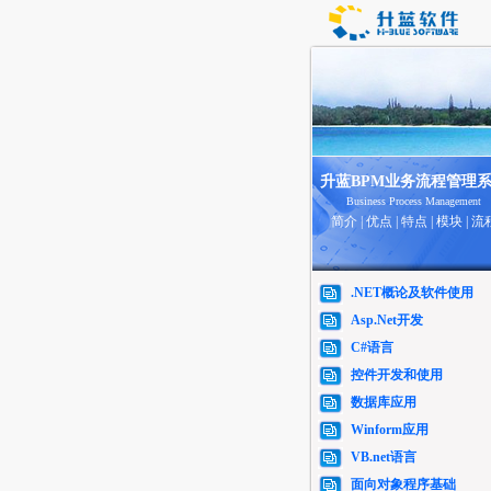
升蓝BPM业务流程管理
Business Process Management
简介
|
优点
|
特点
|
模块
|
流
.NET概论及软件使用
Asp.Net开发
C#语言
控件开发和使用
数据库应用
Winform应用
VB.net语言
面向对象程序基础