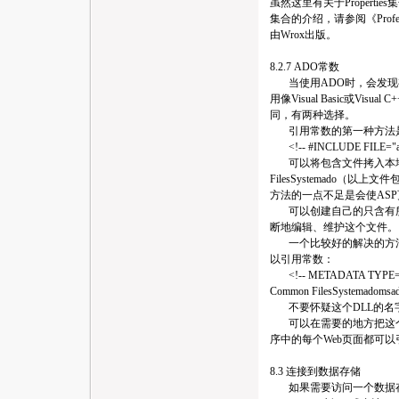
虽然这里有关于Properti
集合的介绍，请参阅《Profession
由Wrox出版。
8.2.7 ADO常数
当使用ADO时，会发现
用像Visual Basic或
同，有两种选择。
引用常数的第一种方法是
<!-- #INCLUDE FILE="ado
可以将包含文件拷入本地目录，
FilesSystemado（以上文
方法的一点不足是会使AS
可以创建自己的只含有所
断地编辑、维护这个文件。
一个比较好的解决的方法
以引用常数：
<!-- METADATA TYPE="typ
Common FilesSystemadomsado
不要怀疑这个DLL的名字是
可以在需要的地方把这个MET
序中的每个Web页面都可
8.3 连接到数据存储
如果需要访问一个数据存