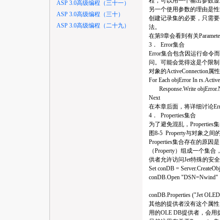
程，可以用一个输出参数显
ASP 3.0高级编程（三十一）
另一个使用参数的理由是性
ASP 3.0高级编程（三十）
创建记录集的必要，只需要
ASP 3.0高级编程（二十九）
法。
在第9章会看到有关Parame
3． Error集合
Error集合包含因运行命令而
问。可能会觉得这是个限制，因为不
对象的ActiveConnectio
For Each objError In rs.Activ
Response.Write objError
Next
在本章后面，将详细讨论Err
4． Properties集合
为了避免混乱，Propert
图8-5 Property与对象之
Properties集合存在
（Property）组成一个
供者允许访问Jet特殊的安
Set conDB = Server.CreateO
conDB.Open "DSN=Nwind"
conDB.Properties ("Jet OLED
其他的提供者没有这个属性，
用的OLE DB提供者，会