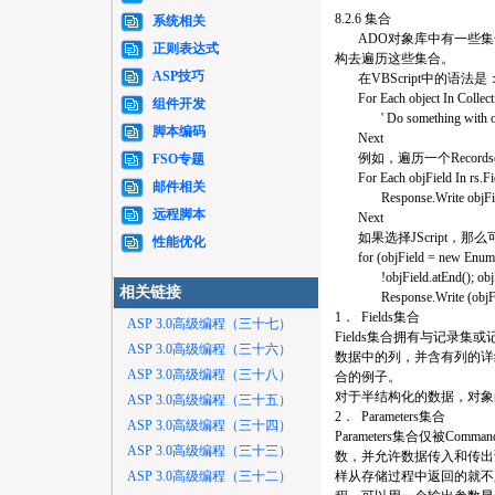
8.2.6 集合
系统相关
ADO对象库中有一些集
正则表达式
构去遍历这些集合。
ASP技巧
在VBScript中的语法是
For Each object In Collect
组件开发
' Do something with ob
脚本编码
Next
例如，遍历一个Recordset
FSO专题
For Each objField In rs.Fi
邮件相关
Response.Write objFie
远程脚本
Next
如果选择JScript，那么可以
性能优化
for (objField = new Enumera
!objField.atEnd(); objFi
相关链接
Response.Write (objField
1． Fields集合
ASP 3.0高级编程（三十七）
Fields集合拥有与记录集
ASP 3.0高级编程（三十六）
数据中的列，并含有列的详细
ASP 3.0高级编程（三十八）
合的例子。
对于半结构化的数据，对象
ASP 3.0高级编程（三十五）
2． Parameters集合
ASP 3.0高级编程（三十四）
Parameters集合仅被
ASP 3.0高级编程（三十三）
数，并允许数据传入和传出
ASP 3.0高级编程（三十二）
样从存储过程中返回的就不