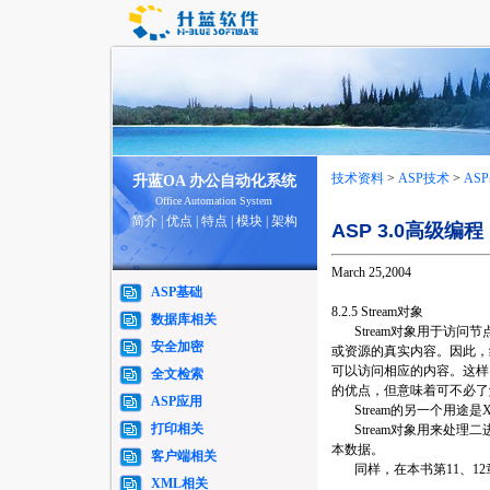
技术资料
>
ASP技术
>
AS
升蓝OA 办公自动化系统
Office Automation System
简介
|
优点
|
特点
|
模块
|
架构
ASP 3.0高级编
March 25,2004
ASP基础
8.2.5 Stream对象
数据库相关
Stream对象用于访问节点
安全加密
或资源的真实内容。因此，结合R
可以访问相应的内容。这样
全文检索
的优点，但意味着可不必了
ASP应用
Stream的另一个用途
打印相关
Stream对象用来处理
本数据。
客户端相关
同样，在本书第11、12章
XML相关