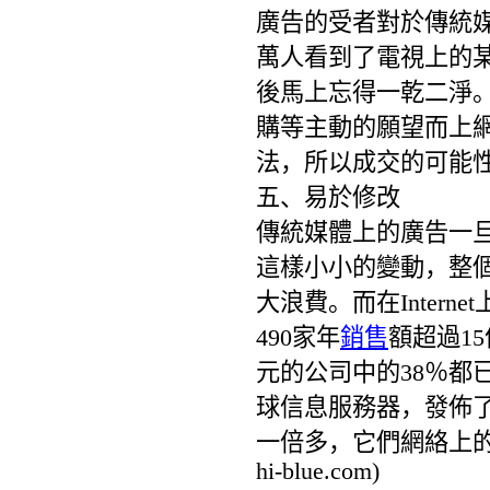
廣告的受者對於傳統媒
萬人看到了電視上的某
後馬上忘得一乾二淨。但
購等主動的願望而上
法，所以成交的可能
五、易於修改
傳統媒體上的廣告一
這樣小小的變動，整
大浪費。而在Inter
490家年
銷售
額超過15
元的公司中的38％都已在
球信息服務器，發佈了自
一倍多，它們網絡上的 
hi-blue.com)