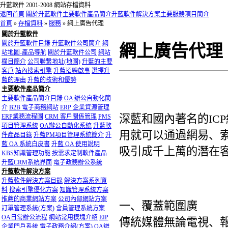
升藍軟件 2001-2008 網站存檔資料
返回首頁
關於升藍軟件
主要軟件產品簡介
升藍軟件解決方案
主要服務項目簡介
首頁
»
存檔資料
»
服務
»
網上廣告代理
關於升藍軟件
關於升藍軟件目錄
升藍軟件公司簡介
網
網上廣告代理
站地圖-產品導航
關於升藍軟件公司
網站
欄目簡介
公司聯繫地址(地圖)
升藍的主要
客戶
站內搜索引擎
升藍招聘啟事
選擇升
藍的理由
升藍的技術和優勢
主要軟件產品簡介
主要軟件產品簡介目錄
OA 辦公自動化簡
介
B2B 電子商務網站
ERP 企業資源管理
深藍和國內著名的IC
ERP業務流程圖
CRM 客戶關係管理
PMS
項目管理系統
OA辦公自動化系統
升藍軟
用就可以通過網易、
件產品目錄
升藍PM項目管理系統簡介
升
藍 OA 系統白皮書
升藍 OA 使用說明
吸引成千上萬的潛在
KBS知識管理功能
按需求定制軟件產品
升藍CRM系統界面
電子政務辦公系統
升藍軟件解決方案
升藍軟件解決方案目錄
解決方案系列資
料
搜索引擎優化方案
知識管理系統方案
推薦的商業網站方案
公司內部網站方案
一、覆蓋範圍廣
訂單管理系統(方案)
會員管理系統方案
OA日常辦公流程
網站常用模塊介紹
EIP
傳統媒體無論電視、
企業門戶系統
電子政務介紹(方案)
OA辦