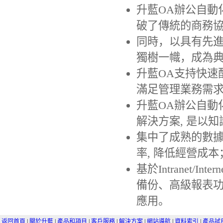
升藍OA辦公自動化系
破了傳統的商務
同時，以具有先進
獨樹一幟，成為
升藍OA支持快速
滿足管理業務需求
升藍OA辦公自動
解決方案, 是以
集中了成熟的數據
率, 降低經營成本
基於Intranet/
備份、高級報表
應用。
返回首頁
|
關於升藍
|
產品和項目
|
客戶服務
|
解決方案
|
網站導航
|
資料索引
|
產品試