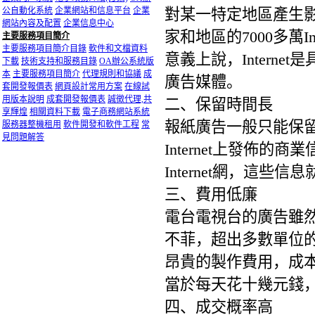
對某一特定地區產生影響
公自動化系統
企業網站和信息平台
企業
網站內容及配置
企業信息中心
家和地區的7000多萬
主要服務項目簡介
主要服務項目簡介目錄
軟件和文檔資料
意義上說，Intern
下載
技術支持和服務目錄
OA辦公系統版
本
主要服務項目簡介
代理規則和協議
成
廣告媒體。
套開發報價表
網頁設計常用方案
在線試
用版本說明
成套開發報價表
誠徵代理,共
二、保留時間長
享輝煌
相關資料下載
電子商務網站系統
報紙廣告一般只能保
服務器整機租用
軟件開發和軟件工程
常
見問題解答
Internet上發佈
Internet網，這些
三、費用低廉
電台電視台的廣告雖
不菲，超出多數單位的承
昂貴的製作費用，成
當於每天花十幾元錢
四、成交概率高