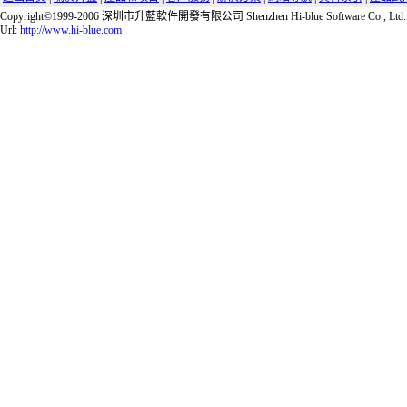
Copyright©1999-2006 深圳市升藍軟件開發有限公司 Shenzhen Hi-blue Software Co., Ltd.
Url:
http://www.hi-blue.com