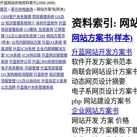
升蓝网站存档资料索引(2008-2009)
首页
»
索引存档查询
»
网站方案书(样本)
CRM客户关系管理
项目管理系统
OA办
资料索引: 网
公
知识管理系统简介
深圳升蓝软件
升蓝
项目管理系统
OA模块: 信息查询
订单管
网站方案书(样本)
理
OA办公自动化系统
CMS
网站方案书
(样本)
公司内部网站方案
升蓝OA系统
审
批流程
升蓝SCM系统
企业内部网解决方
升蓝网站开发方案书
案
SCM系统
SCM供应链
升蓝供应链管理
软件开发方案书范本
系统
升蓝软件公司
升蓝CRM系统功能图
电子商务模块: 内容管理
升蓝项目管理
商联会网站设计方案
OA 架构图和流程图
升蓝软件
知识管理
动态网页设计摘要
流程管理
OA办公自动化
升蓝自定义表单
公文流转
升蓝客户关系管理系统
电子系网页设计方案
php 网站建设方案书
企业网站方案书
网站开发 方案 价格
软件开发方案模板下