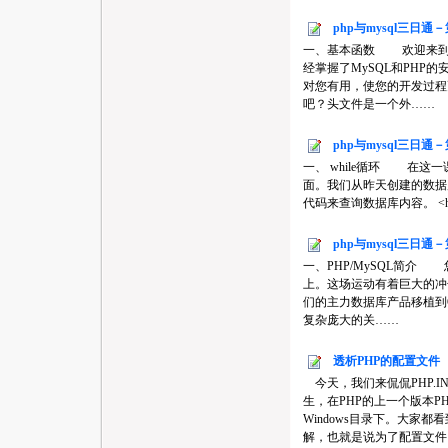
php与mysql三日通
一、基本函数 欢迎来到
经掌握了MySQL和PHP
对您有用，使您的开发过
吧？头文件是一个外……
php与mysql三日通
一、 while循环 在这
面。我们从昨天创建的数
代码来查询数据库内容。 <html> <bod
php与mysql三日通
一、PHP/MySQL简
上。这场运动有着巨大的冲击力
们的主力数据库产品移植到O
复杂庞大的关……
透析PHP的配置文件
今天，我们来侃侃PHP.I
生，在PHP的上一个版本PH
Windows目录下。大家都
解，也就是说为了配置文件