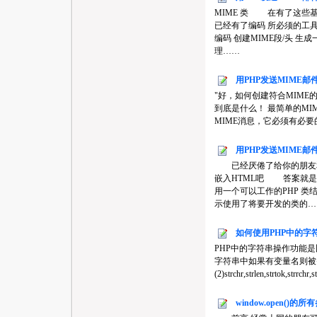
MIME 类 在有了这些基
已经有了编码 所必须的工
编码 创建MIME段/头 
理……
用PHP发送MIME邮件
"好，如何创建符合MIM
到底是什么！ 最简单的M
MIME消息，它必须有必要的头
用PHP发送MIME邮件
已经厌倦了给你的朋友和
嵌入HTML吧 答案就是M
用一个可以工作的PHP 
示使用了将要开发的类的…
如何使用PHP中的字
PHP中的字符串操作功能是比较多的
字符串中如果有变量名则被替
(2)strchr,strlen,strtok,st
window.open()