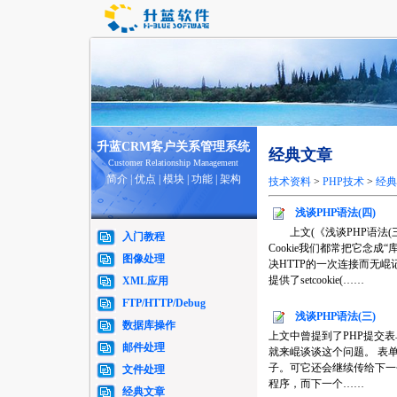
升蓝CRM客户关系管理系统
经典文章
Customer Relationship Management
简介
|
优点
|
模块
|
功能
|
架构
技术资料
>
PHP技术
>
经典
浅谈PHP语法(四)
上文(《浅谈PHP语法(三
入门教程
Cookie我们都常把它念
图像处理
决HTTP的一次连接而无
提供了setcookie(……
XML应用
FTP/HTTP/Debug
浅谈PHP语法(三)
数据库操作
上文中曾提到了PHP提交
邮件处理
就来崐谈谈这个问题。 表
子。可它还会继续传给下一
文件处理
程序，而下一个……
经典文章