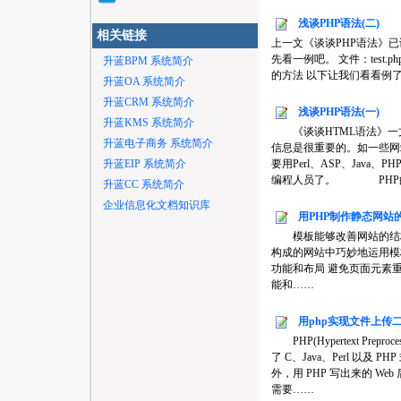
浅谈PHP语法(二)
相关链接
上一文《谈谈PHP语法》已
先看一例吧。 文件：test.
升蓝BPM 系统简介
的方法 以下让我们看看例了吧*/ funtio
升蓝OA 系统简介
升蓝CRM 系统简介
浅谈PHP语法(一)
升蓝KMS 系统简介
《谈谈HTML语法》一文
升蓝电子商务 系统简介
信息是很重要的。如一些网
升蓝EIP 系统简介
要用Perl、ASP、Jav
编程人员了。 PHP
升蓝CC 系统简介
企业信息化文档知识库
用PHP制作静态网站
模板能够改善网站的结构。
构成的网站中巧妙地运用模板控制页
功能和布局 避免页面元素重复 静
能和……
用php实现文件上传
PHP(Hypertext Prep
了 C、Java、Perl 以及 
外，用 PHP 写出来的 
需要……