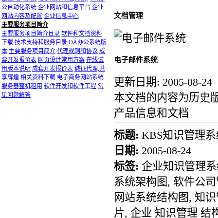
公自动化系统
企业网站和信息平台
企业
文档管理
网站内容及配置
企业信息中心
主要服务项目简介
主要服务项目简介目录
软件和文档资料
下载
技术支持和服务目录
OA办公系统版
本
主要服务项目简介
代理规则和协议
成
电子邮件系统
套开发报价表
网页设计常用方案
在线试
用版本说明
成套开发报价表
诚征代理,共
享辉煌
相关资料下载
电子商务网站系统
更新日期: 2005-08-24
服务器整机租用
软件开发和软件工程
常
见问题解答
本文档的内容为历史版
产品信息和文档
标题:
KBS知识管理
日期:
2005-08-24
标签:
企业知识管理系统
系统架构图, 软件公司
网站系统结构图, 知识管
片, 企业 知识管理 结