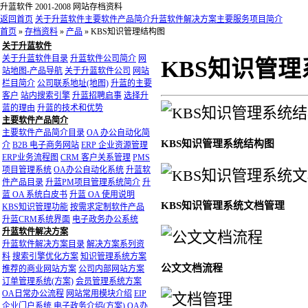
升蓝软件 2001-2008 网站存档资料
返回首页
关于升蓝软件
主要软件产品简介
升蓝软件解决方案
主要服务项目简介
首页
»
存档资料
»
产品
»
KBS知识管理结构图
关于升蓝软件
关于升蓝软件目录
升蓝软件公司简介
网
KBS知识管
站地图-产品导航
关于升蓝软件公司
网站
栏目简介
公司联系地址(地图)
升蓝的主要
客户
站内搜索引擎
升蓝招聘启事
选择升
蓝的理由
升蓝的技术和优势
主要软件产品简介
主要软件产品简介目录
OA 办公自动化简
KBS知识管理系统结构图
介
B2B 电子商务网站
ERP 企业资源管理
ERP业务流程图
CRM 客户关系管理
PMS
项目管理系统
OA办公自动化系统
升蓝软
件产品目录
升蓝PM项目管理系统简介
升
蓝 OA 系统白皮书
升蓝 OA 使用说明
KBS知识管理系统文档管理
KBS知识管理功能
按需求定制软件产品
升蓝CRM系统界面
电子政务办公系统
升蓝软件解决方案
升蓝软件解决方案目录
解决方案系列资
料
搜索引擎优化方案
知识管理系统方案
公文文档流程
推荐的商业网站方案
公司内部网站方案
订单管理系统(方案)
会员管理系统方案
OA日常办公流程
网站常用模块介绍
EIP
企业门户系统
电子政务介绍(方案)
OA办