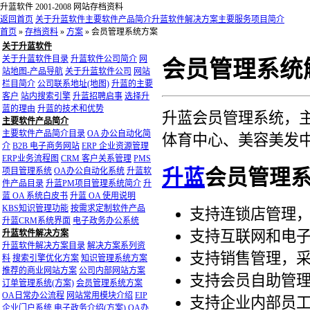
升蓝软件 2001-2008 网站存档资料
返回首页
关于升蓝软件
主要软件产品简介
升蓝软件解决方案
主要服务项目简介
首页
»
存档资料
»
方案
»
会员管理系统方案
关于升蓝软件
关于升蓝软件目录
升蓝软件公司简介
网
会员管理系统
站地图-产品导航
关于升蓝软件公司
网站
栏目简介
公司联系地址(地图)
升蓝的主要
客户
站内搜索引擎
升蓝招聘启事
选择升
蓝的理由
升蓝的技术和优势
升蓝会员管理系统，
主要软件产品简介
主要软件产品简介目录
OA 办公自动化简
体育中心、美容美发
介
B2B 电子商务网站
ERP 企业资源管理
ERP业务流程图
CRM 客户关系管理
PMS
项目管理系统
OA办公自动化系统
升蓝软
升蓝
会员管理
件产品目录
升蓝PM项目管理系统简介
升
蓝 OA 系统白皮书
升蓝 OA 使用说明
KBS知识管理功能
按需求定制软件产品
支持连锁店管理
升蓝CRM系统界面
电子政务办公系统
支持互联网和电
升蓝软件解决方案
升蓝软件解决方案目录
解决方案系列资
支持销售管理，
料
搜索引擎优化方案
知识管理系统方案
推荐的商业网站方案
公司内部网站方案
支持会员自助管
订单管理系统(方案)
会员管理系统方案
OA日常办公流程
网站常用模块介绍
EIP
支持企业内部员
企业门户系统
电子政务介绍(方案)
OA办