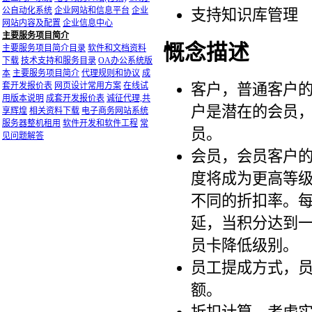
公自动化系统
企业网站和信息平台
企业
支持知识库管理
网站内容及配置
企业信息中心
主要服务项目简介
慨念描述
主要服务项目简介目录
软件和文档资料
下载
技术支持和服务目录
OA办公系统版
本
主要服务项目简介
代理规则和协议
成
客户，普通客户
套开发报价表
网页设计常用方案
在线试
用版本说明
成套开发报价表
诚征代理,共
户是潜在的会员
享辉煌
相关资料下载
电子商务网站系统
服务器整机租用
软件开发和软件工程
常
员。
见问题解答
会员，会员客户
度将成为更高等
不同的折扣率。
延，当积分达到
员卡降低级别。
员工提成方式，
额。