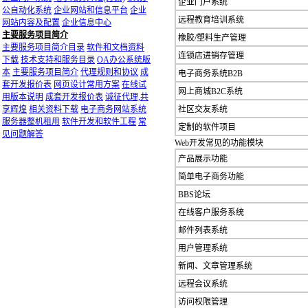
企业门户系统
公自动化系统
企业网站和信息平台
企业
远程教育培训系统
网站内容及配置
企业信息中心
主要服务项目简介
橡胶/塑料生产管理
主要服务项目简介目录
软件和文档资料
连锁店进销存管理
下载
技术支持和服务目录
OA办公系统版
本
主要服务项目简介
代理规则和协议
成
电子商务系统B2B
套开发报价表
网页设计常用方案
在线试
网上商城B2C系统
用版本说明
成套开发报价表
诚征代理,共
享辉煌
相关资料下载
电子商务网站系统
社区交友系统
服务器整机租用
软件开发和软件工程
常
定制的软件项目
见问题解答
Web开发常见的功能模块
产品展示功能
简单电子商务功能
BBS论坛
在线客户服务系统
邮件列表系统
用户管理系统
新闻、文章管理系统
远程会议系统
访问权限管理