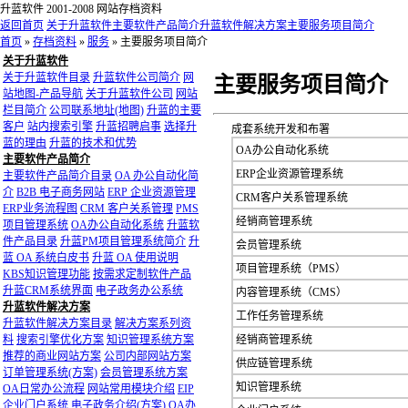
升蓝软件 2001-2008 网站存档资料
返回首页
关于升蓝软件
主要软件产品简介
升蓝软件解决方案
主要服务项目简介
首页
»
存档资料
»
服务
»
主要服务项目简介
关于升蓝软件
关于升蓝软件目录
升蓝软件公司简介
网
主要服务项目简介
站地图-产品导航
关于升蓝软件公司
网站
栏目简介
公司联系地址(地图)
升蓝的主要
客户
站内搜索引擎
升蓝招聘启事
选择升
成套系统开发和布署
蓝的理由
升蓝的技术和优势
OA办公自动化系统
主要软件产品简介
ERP企业资源管理系统
主要软件产品简介目录
OA 办公自动化简
介
B2B 电子商务网站
ERP 企业资源管理
CRM客户关系管理系统
ERP业务流程图
CRM 客户关系管理
PMS
经销商管理系统
项目管理系统
OA办公自动化系统
升蓝软
件产品目录
升蓝PM项目管理系统简介
升
会员管理系统
蓝 OA 系统白皮书
升蓝 OA 使用说明
项目管理系统（PMS）
KBS知识管理功能
按需求定制软件产品
升蓝CRM系统界面
电子政务办公系统
内容管理系统（CMS）
升蓝软件解决方案
工作任务管理系统
升蓝软件解决方案目录
解决方案系列资
料
搜索引擎优化方案
知识管理系统方案
经销商管理系统
推荐的商业网站方案
公司内部网站方案
供应链管理系统
订单管理系统(方案)
会员管理系统方案
知识管理系统
OA日常办公流程
网站常用模块介绍
EIP
企业门户系统
电子政务介绍(方案)
OA办