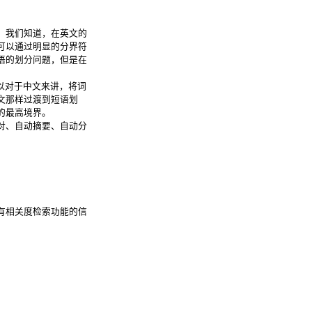
。我们知道，在英文的
可以通过明显的分界符
语的划分问题，但是在
以对于中文来讲，将词
文那样过渡到短语划
的最高境界。
对、自动摘要、自动分
有相关度检索功能的信