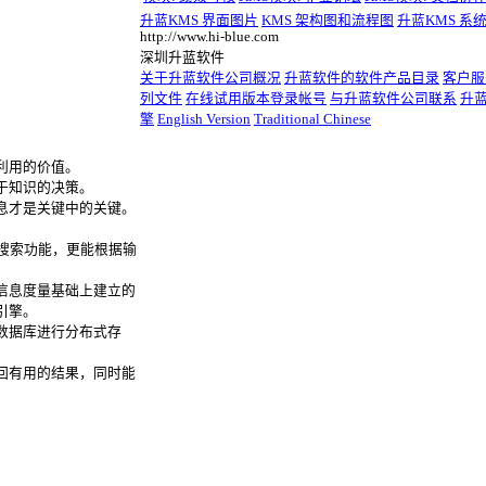
升蓝KMS 界面图片
KMS 架构图和流程图
升蓝KMS 系
http://www.hi-blue.com
深圳升蓝软件
关于升蓝软件公司概况
升蓝软件的软件产品目录
客户服
列文件
在线试用版本登录帐号
与升蓝软件公司联系
升
擎
English Version
Traditional Chinese
利用的价值。
于知识的决策。
息才是关键中的关键。
有搜索功能，更能根据输
信息度量基础上建立的
引擎。
数据库进行分布式存
回有用的结果，同时能