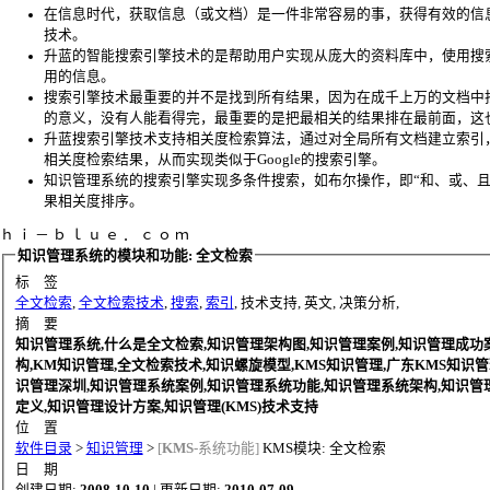
在信息时代，获取信息（或文档）是一件非常容易的事，获得有效的信
技术。
升蓝的智能搜索引擎技术的是帮助用户实现从庞大的资料库中，使用搜
用的信息。
搜索引擎技术最重要的并不是找到所有结果，因为在成千上万的文档中
的意义，没有人能看得完，最重要的是把最相关的结果排在最前面，这
升蓝搜索引擎技术支持相关度检索算法，通过对全局所有文档建立索引
相关度检索结果，从而实现类似于Google的搜索引擎。
知识管理系统的搜索引擎实现多条件搜索，如布尔操作，即“和、或、且
果相关度排序。
ｈ ｉ － ｂ ｌ ｕ ｅ ． ｃ ｏ ｍ
知识管理系统的模块和功能: 全文检索
标 签
全文检索
,
全文检索技术
,
搜索
,
索引
, 技术支持, 英文, 决策分析,
摘 要
知识管理系统,什么是全文检索,知识管理架构图,知识管理案例,知识管理成功
构,KM知识管理,全文检索技术,知识螺旋模型,KMS知识管理,广东KMS知识管
识管理深圳,知识管理系统案例,知识管理系统功能,知识管理系统架构,知识管
定义,知识管理设计方案,知识管理(KMS)技术支持
位 置
软件目录
>
知识管理
>
[
KMS
-系统功能]
KMS模块: 全文检索
日 期
创建日期:
2008-10-10
| 更新日期:
2010-07-09