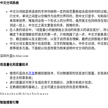
中文分词系统
中文分词就是将连续的字序列按照一定的规范重新组合成词序列的过程
行文中，单词之间是以空格作为自然分界符的，而中文只是字、句和段
来简单划界，唯独词没有一个形式上的分界符，虽然英文也同样存在短
词这一层上，中文比之英文要复杂的多、困难的多。
在人类的语言中，“词是最小的能够独立活动的有意义的语言成分”，所
确定下来是理解自然语言的第一步，只有跨越了这一步，中文才能象英
分、概念抽取以及主题分析，以至于自然语言理解，最终达到智能计算
中文分词主要应用于信息检索、汉字的智能输入、中外文对译、中文校
类等很多方面。下面就以信息检索为例来说明中文分词的应用。
深圳升蓝hi-blue.com
信息量化和度量技术
使用升蓝自主
开发
数据挖掘技术，可对数据库的信息进行度量，实现具
息全文检索系统；
进行度量还可用于生成应用于文档统计、决策分析统计信息；
在数据挖掘的基础上，企业可建立自动化的信息处理体系。
S h e n z h e n H i b l u e S o f t w a r e
智能搜索引擎