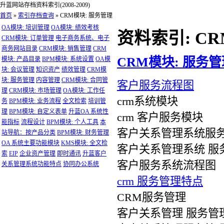
升蓝网站存档资料索引(2008-2009)
首页
»
索引存档查询
»
CRM模块: 服务管理
OA模块: 培训管理
OA模块: 绩效考核
资料索引: C
CRM模块: 订单管理
电子商务系统、电子
商务网站目录
CRM模块: 销售管理
CRM
CRM模块: 服务管
模块: 产品目录
BPM模块: 系统设置
OA模
块: 会议管理
知识资产
绩效管理
CRM模
块: 服务管理
内容管理
CRM模块: 合同管
客户服务流程图
理
CRM模块: 市场管理
OA模块: 工作任
crm系统模块
务
BPM模块: 业务流程
全文检索
培训管
理
BPM模块: 自定义表单
升蓝OA 系统性
crm 客户服务模块
能指标
流程设计
BPM模块: 个人工具
本
客户关系管理系统服
站导航：按产品分类
BPM模块: 财务管理
OA 系统主要功能模块
KMS模块: 全文检
客户关系管理系统 服
索
EIP
企业资产管理
即时通讯
升蓝客户
客户服务系统流程图
关系管理系统功能特点
协同办公系统
crm 服务管理特点
CRM服务管理
客户关系管理 服务管