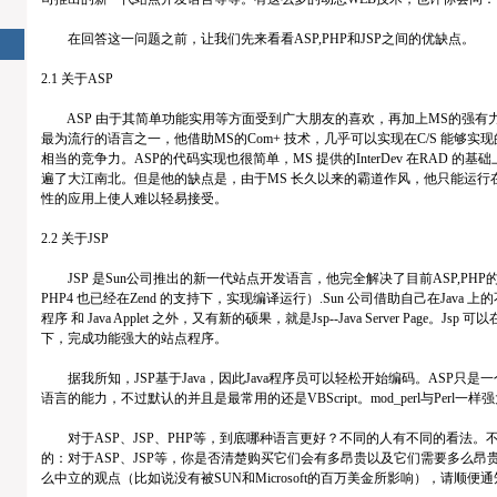
在回答这一问题之前，让我们先来看看ASP,PHP和JSP之间的优缺点。
2.1 关于ASP
ASP 由于其简单功能实用等方面受到广大朋友的喜欢，再加上MS的强有
最为流行的语言之一，他借助MS的Com+ 技术，几乎可以实现在C/S 能够
相当的竞争力。ASP的代码实现也很简单，MS 提供的InterDev 在RAD 的基
遍了大江南北。但是他的缺点是，由于MS 长久以来的霸道作风，他只能运行
性的应用上使人难以轻易接受。
2.2 关于JSP
JSP 是Sun公司推出的新一代站点开发语言，他完全解决了目前ASP,PHP
PHP4 也已经在Zend 的支持下，实现编译运行）.Sun 公司借助自己在Java 上的不
程序 和 Java Applet 之外，又有新的硕果，就是Jsp--Java Server Page。Jsp 可以在
下，完成功能强大的站点程序。
据我所知，JSP基于Java，因此Java程序员可以轻松开始编码。ASP只
语言的能力，不过默认的并且是最常用的还是VBScript。mod_perl与Perl
对于ASP、JSP、PHP等，到底哪种语言更好？不同的人有不同的看法。
的：对于ASP、JSP等，你是否清楚购买它们会有多昂贵以及它们需要多么昂
么中立的观点（比如说没有被SUN和Microsoft的百万美金所影响），请顺便