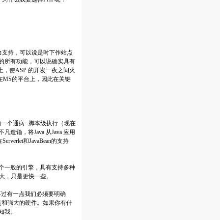
力支持，可以说是时下作站点
实现的所有功能，可以说确实具有
础上，使ASP 的开发一夜之间火
在MS的平台上，因此在关键
的一个通病--脚本级执行（现在
凡造诣，将Java 从Java 应用
Serverlet和JavaBean的支持
是一个一般的引擎，具有支持多种
一样强大，只是更快一些。
不过有一点我们必须要明确
贵和强大的硬件。如果你有什
通知我。