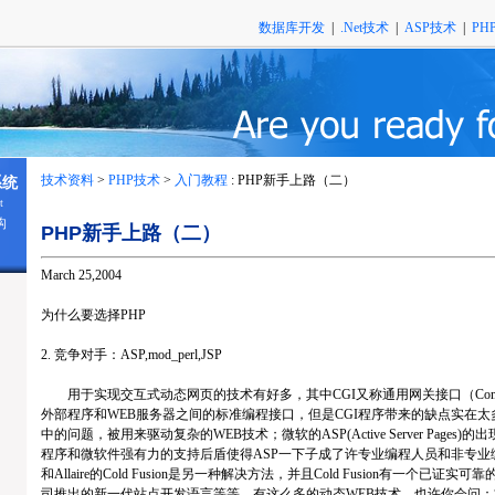
数据库开发
|
.Net技术
|
ASP技术
|
PH
技术资料
>
PHP技术
>
入门教程
: PHP新手上路（二）
系统
t
构
PHP新手上路（二）
March 25,2004
为什么要选择PHP
2. 竞争对手：ASP,mod_perl,JSP
用于实现交互式动态网页的技术有好多，其中CGI又称通用网关接口（Common Gate
外部程序和WEB服务器之间的标准编程接口，但是CGI程序带来的缺点实在太多；
中的问题，被用来驱动复杂的WEB技术；微软的ASP(Active Server Page
程序和微软件强有力的支持后盾使得ASP一下子成了许专业编程人员和非专业编程人员
和Allaire的Cold Fusion是另一种解决方法，并且Cold Fusion有一个已证实
司推出的新一代站点开发语言等等。有这么多的动态WEB技术，也许你会问：“