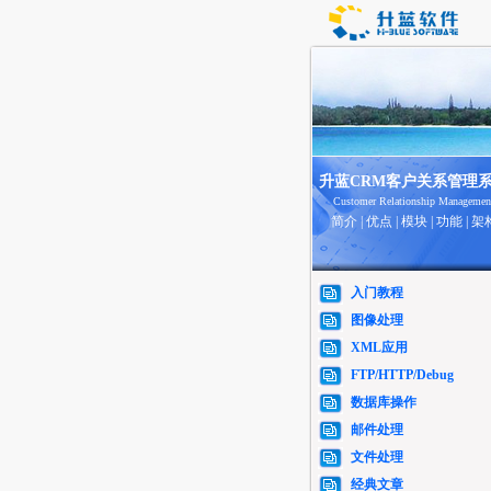
升蓝CRM客户关系管理
Customer Relationship Managemen
简介
|
优点
|
模块
|
功能
|
架
入门教程
图像处理
XML应用
FTP/HTTP/Debug
数据库操作
邮件处理
文件处理
经典文章