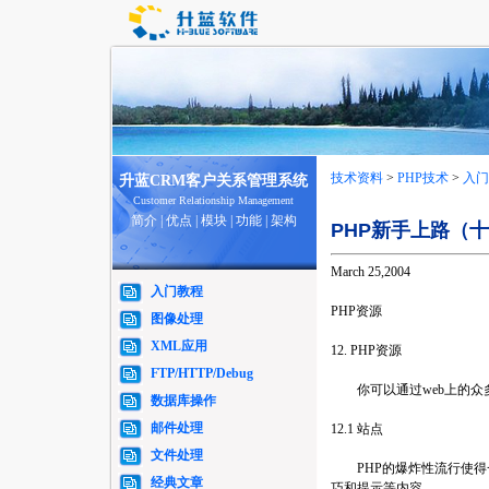
技术资料
>
PHP技术
>
入门
升蓝CRM客户关系管理系统
Customer Relationship Management
简介
|
优点
|
模块
|
功能
|
架构
PHP新手上路（
March 25,2004
入门教程
PHP资源
图像处理
XML应用
12. PHP资源
FTP/HTTP/Debug
你可以通过web上的众多
数据库操作
邮件处理
12.1 站点
文件处理
PHP的爆炸性流行使得一
经典文章
巧和提示等内容。