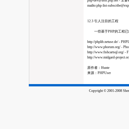
php-dev@lists.php.net
- 主
mailto:
php-list-subscribe@ex
12.3 引人注目的工程
一些基于PHP的工程已
http://phplib.netuse.de
http://www.phorum.or
http://www.fishcartsql
http://www.midgard-pr
原作者：Hunte
来源：PHPUser
Copyright © 2001-2008 Shenz