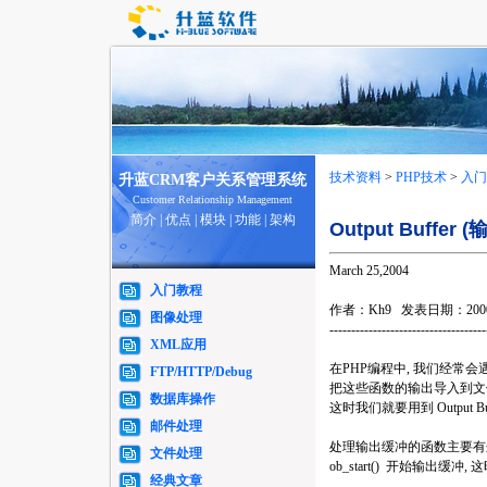
技术资料
>
PHP技术
>
入门
升蓝CRM客户关系管理系统
Customer Relationship Management
简介
|
优点
|
模块
|
功能
|
架构
Output Buffe
March 25,2004
入门教程
作者：Kh9 发表日期：200
图像处理
------------------------------------
XML应用
在PHP编程中, 我们经常会遇到一些
FTP/HTTP/Debug
把这些函数的输出导入到文
数据库操作
这时我们就要用到 Output Bu
邮件处理
处理输出缓冲的函数主要有
文件处理
ob_start() 开始输出
经典文章