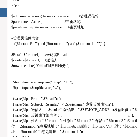
<?php
$adminmail="
admin@acme.oso.com.cn
"; #管理员信箱
$pagename="Acme"; #主页名称
$pageline="http://acme.oso.com.cn"; #主页地址
）
#管理员信件内容
）
if (($formno1!="") and ($formno4!="") and ($formno11!="")) {
）
$Email=$formno4; #来访者E-mail
）
$sender=$formno1; #送信人
）
$nowtime=date("Y年m月d日H时i分");
）
$tmpfilename = tempnam("./tmp", "dm");
$fp = fopen($tmpfilename, "w");
fwrite($fp, "From: ".$Email."n");
fwrite($fp, "Subject: ".$sender." <".$pagename."-意见反馈表>nn");
fwrite($fp, "送信人：".$sender."n发信IP：".$REMOTE_ADDR."n发信时间：".$now
fwrite($fp, "反馈表详细内容：n------------------------------------------------------n");
fwrite($fp, "姓名：".$formno1."n性别：".$formno2."n年龄：".$formno3."nE-ma
位：".$formno5."n联系地址：".$formno6."n邮编：".$formno7."n电话：".$formno
址：".$formno10."n意见建议：".$formno11."n----------------------------------------------