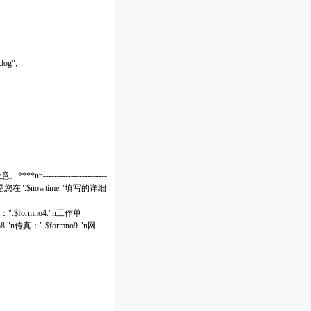
log";
---------------------
n以下是您在".$nowtime."填写的详细
il：".$formno4."n工作单
8."n传真：".$formno9."n网
--------