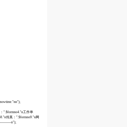
time."nn");
il：".$formno4."n工作单
8."n传真：".$formno9."n网
--------n");