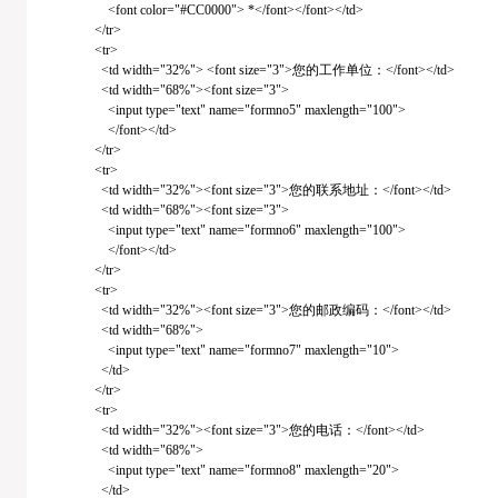
<font color="#CC0000"> *</font></font></td>
</tr>
<tr>
<td width="32%"> <font size="3">您的工作单位：</font></td>
<td width="68%"><font size="3">
<input type="text" name="formno5" maxlength="100">
</font></td>
</tr>
<tr>
<td width="32%"><font size="3">您的联系地址：</font></td>
<td width="68%"><font size="3">
<input type="text" name="formno6" maxlength="100">
</font></td>
</tr>
<tr>
<td width="32%"><font size="3">您的邮政编码：</font></td>
<td width="68%">
<input type="text" name="formno7" maxlength="10">
</td>
</tr>
<tr>
<td width="32%"><font size="3">您的电话：</font></td>
<td width="68%">
<input type="text" name="formno8" maxlength="20">
</td>