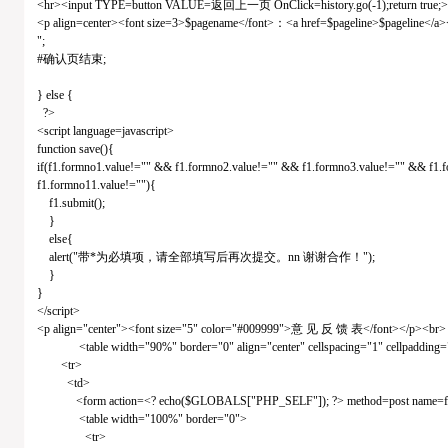
<hr><input TYPE=button VALUE=返回上一页 OnClick=history.go(-1);return tru
<p align=center><font size=3>$pagename</font>：<a href=$pageline>$pageline</a
";
#确认页结束;
} else {
?>
<script language=javascript>
function save(){
if(f1.formno1.value!="" && f1.formno2.value!="" && f1.formno3.value!="" && f1.
f1.formno11.value!=""){
f1.submit();
}
else{
alert("带*为必填项，请全部填写后再次提交。nn 谢谢合作！");
}
}
</script>
<p align="center"><font size="5" color="#009999">意 见 反 馈 表</font></p><br>
<table width="90%" border="0" align="center" cellspacing="1" cellpadding=
<tr>
<td>
<form action=<? echo($GLOBALS["PHP_SELF"]); ?> method=post name=
<table width="100%" border="0">
<tr>