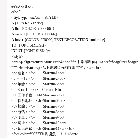
#确认页开始;
echo "
<style type=text/css><STYLE>
A {FONT-SIZE: 9pt}
A:link {COLOR: #006666; }
A:visited {COLOR: #006666;}
A:hover {COLOR: #ff0000; TEXT-DECORATION: underline}
TD {FONT-SIZE: 9pt}
INPUT {FONT-SIZE: 9pt}
</style>
<br><p align=center><font size=4><b>*** 非常感谢你在<a href=$pageline
***</b></font></p>以下是您填写的详细内容：<hr><br>
<b>姓名：</b> $formno1<br>
<b>性别：</b> $formno2<br>
<b>年龄：</b> $formno3<br>
<b>E-mail：</b> $formno4<br>
<b>工作单位：</b>$formno5<br>
<b>联系地址：</b>$formno6<br>
<b>邮编：</b> $formno7<br>
<b>电话：</b> $formno8<br>
<b>传真：</b> $formno9<br>
<b>网址：</b> $formno10<br>
<b>意见建议：</b>$formno11<br><br>
<font color=#993333>谢谢您！！！</font>