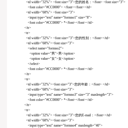
<td width="32%"> <font size="3">您的姓名：</font> <font size="3">
<font color="#CC0000"> </font></font></td>
<td width="68%"> <font size="3">
<input type="text" name="formno1" size="8">
<font color="#CC0000"> *</font></font></td>
</tr>
<tr>
<td width="32%"> <font size="3">您的性别：</font></td>
<td width="68%"><font size="3">
<select name="formno2">
<option value="男">男</option>
<option value="女">女</option>
</select>
<font color="#CC0000"> *</font></font></td>
</tr>
<tr>
<td width="32%"><font size="3">您的年龄：</font> </td>
<td width="68%"><font size="3">
<input type="text" name="formno3" size="3" maxlength="3">
<font color="#CC0000"> *</font></font></td>
</tr>
<tr>
<td width="32%"> <font size="3">您的E-mail：</font></td>
<td width="68%"><font size="3">
<input type="text" name="formno4" maxlength="40">