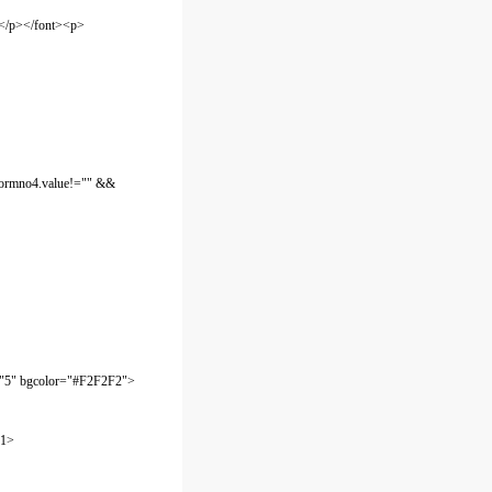
e;>
></p></font><p>
formno4.value!="" &&
"5" bgcolor="#F2F2F2">
f1>