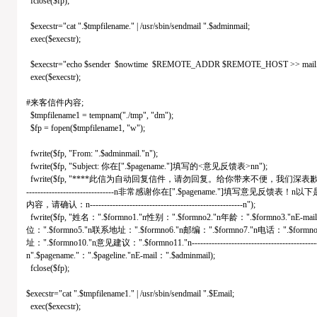
fclose($fp);
$execstr="cat ".$tmpfilename." | /usr/sbin/sendmail ".$adminmail;
exec($execstr);
$execstr="echo $sender $nowtime $REMOTE_ADDR $REMOTE_HOST >> mail.
exec($execstr);
#来客信件内容;
$tmpfilename1 = tempnam("./tmp", "dm");
$fp = fopen($tmpfilename1, "w");
fwrite($fp, "From: ".$adminmail."n");
fwrite($fp, "Subject: 你在[".$pagename."]填写的<意见反馈表>nn");
fwrite($fp, "****此信为自动回复信件，请勿回复。给你带来不便，我们深表歉意。****nn--
-------------------------------n非常感谢你在[".$pagename."]填写意见反馈表！
内容，请确认：n------------------------------------------------------n");
fwrite($fp, "姓名：".$formno1."n性别：".$formno2."n年龄：".$formno3."nE-ma
位：".$formno5."n联系地址：".$formno6."n邮编：".$formno7."n电话：".$formno
址：".$formno10."n意见建议：".$formno11."n----------------------------------------------
n".$pagename."：".$pageline."nE-mail：".$adminmail);
fclose($fp);
$execstr="cat ".$tmpfilename1." | /usr/sbin/sendmail ".$Email;
exec($execstr);