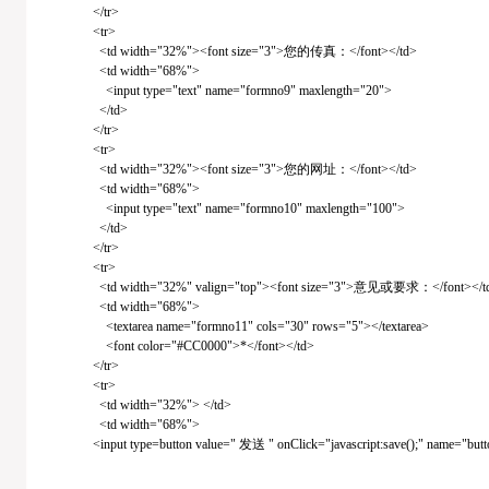
</tr>
<tr>
<td width="32%"><font size="3">您的传真：</font></td>
<td width="68%">
<input type="text" name="formno9" maxlength="20">
</td>
</tr>
<tr>
<td width="32%"><font size="3">您的网址：</font></td>
<td width="68%">
<input type="text" name="formno10" maxlength="100">
</td>
</tr>
<tr>
<td width="32%" valign="top"><font size="3">意见或要求：</font></t
<td width="68%">
<textarea name="formno11" cols="30" rows="5"></textarea>
<font color="#CC0000">*</font></td>
</tr>
<tr>
<td width="32%"> </td>
<td width="68%">
<input type=button value=" 发送 " onClick="javascript:save();" name="butt