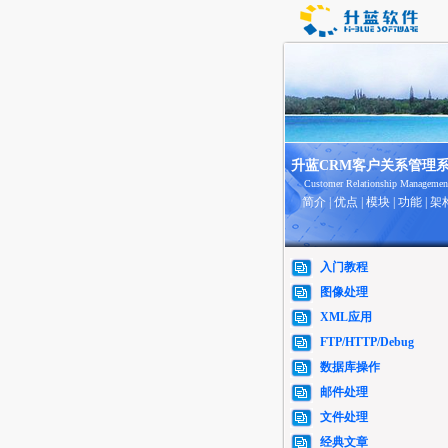
升蓝CRM客户关系管理
Customer Relationship Managemen
简介
|
优点
|
模块
|
功能
|
架
入门教程
图像处理
XML应用
FTP/HTTP/Debug
数据库操作
邮件处理
文件处理
经典文章