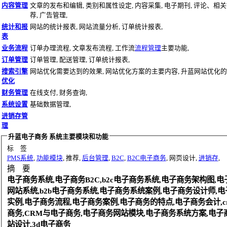
内容管理
文章的发布和编辑, 类别和属性设定, 内容采集, 电子期刊, 评论、相
荐, 广告管理,
统计和报
网站的统计报表, 网站流量分析, 订单统计报表,
表
业务流程
订单办理流程, 文章发布流程, 工作流
流程管理
主要功能,
订单管理
订单管理, 配送管理, 订单统计报表,
搜索引擎
网站优化需要达到的效果, 网站优化方案的主要内容, 升蓝网站优化的
优化
财务管理
在线支付, 财务查询,
系统设置
基础数据管理,
进销存管
理
升蓝电子商务 系统主要模块和功能
标 签
PMS系统
,
功能模块
, 推荐,
后台管理
,
B2C
,
B2C电子商务
, 网页设计,
进销存
,
摘 要
电子商务系统,电子商务B2C,b2c电子商务系统,电子商务架构图,
网站系统,b2b电子商务系统,电子商务系统案例,电子商务设计师,
实例,电子商务流程,电子商务案例,电子商务的特点,电子商务会计,c
商务,CRM与电子商务,电子商务网站模块,电子商务系统方案,电子
站设计,3d电子商务